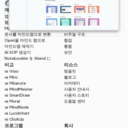
제품
특징
앱
개요
웹
프로젝트 관리
Markdown to 마인드맵
AI 마인드 맵
문서를 마인드맵으로 변환
비주얼 구조
Opml을 마인드 맵으로
협업
마인드맵 제작기
통합
AI SOP 생성기
보안
Notebooklm を Xmind に
비교
리소스
vs Visio
템플릿
vs Miro
블로그
vs Milanote
아카데미
vs MindMeister
사용자 안내서
vs SmartDraw
사용자 스토리
vs Mural
도움말 센터
vs MindNode
vs Lucidchart
vs ClickUp
프로그램
회사