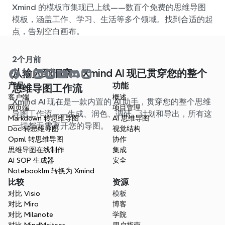
Xmind 的模板市集现已上线——数百个免费的思维导图
模板，涵盖工作、学习、生活等多个领域。找到合适的起
点，告别空白画布。
2个月前
从输入到洞察：Xmind AI 现已贯穿您的整个
产品
功能
思维导图工作流
客户端
概述
Xmind AI 现在是一款内置的 AI 助手，贯穿您的整个思维
网页端
项目管理
导图工作流——生成、润色、调研、计划和导出，所有这
Markdown 转思维导图
AI 思维导图
一切都无需离开您的导图。
Doc 转思维导图
视觉结构
Opml 转思维导图
协作
思维导图在线制作
集成
AI SOP 生成器
安全
Notebooklm 转换为 Xmind
比较
资源
对比 Visio
模板
对比 Miro
博客
对比 Milanote
学院