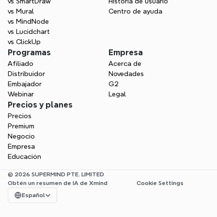
vs SmartDraw
Historia de usuario
vs Mural
Centro de ayuda
vs MindNode
vs Lucidchart
vs ClickUp
Programas
Empresa
Afiliado
Acerca de
Distribuidor
Novedades
Embajador
G2
Webinar
Legal
Precios y planes
Precios
Premium
Negocio
Empresa
Educación
© 2026 SUPERMIND PTE. LIMITED
Obtén un resumen de IA de Xmind
Cookie Settings
Select Language
Español