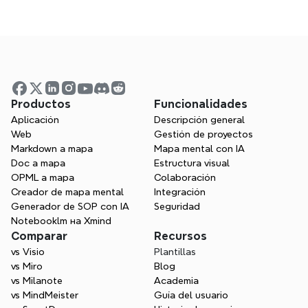
expire después de un año?
¿Se me permite realizar enseñanzas u 
otras actividades bajo el nombre de un 
Xmind Embajador?
Productos
Funcionalidades
Aplicación
Descripción general
Web
Gestión de proyectos
¿Qué debo hacer si pierdo mi 
Markdown a mapa
Mapa mental con IA
certificado de embajador de Xmind?
Doc a mapa
Estructura visual
OPML a mapa
Colaboración
Creador de mapa mental
Integración
Generador de SOP con IA
Seguridad
¿Es posible postularse tanto para el 
Notebooklm на Xmind
Programa de Embajadores de Xmind 
Comparar
Recursos
como para el Programa de Webinars?
vs Visio
Plantillas
vs Miro
Blog
vs Milanote
Academia
vs MindMeister
Guía del usuario