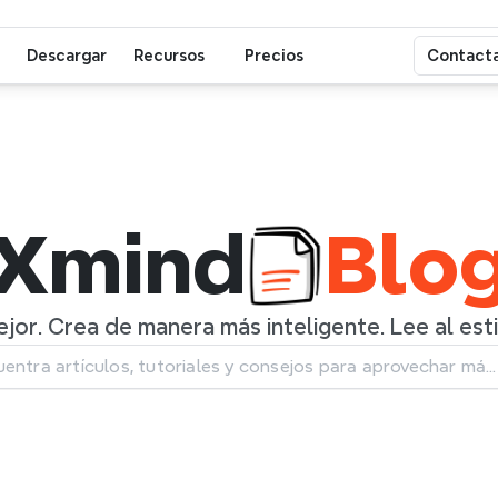
Blog de Xmind
Descargar
Recursos
Precios
Contacta
Xmind
Blo
jor. Crea de manera más inteligente. Lee al est
entra artículos, tutoriales y consejos para aprovechar más
nd.