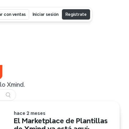
r con ventas
Iniciar sesión
Regístrate
g
ilo Xmind.
hace 2 meses
El Marketplace de Plantillas
de Xmind ya está aquí: