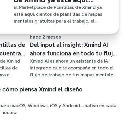
encuentra tu plantilla de
El Marketplace de Plantillas de Xmind ya
está aquí: cientos de plantillas de mapas
mapa mental para cualquier
mentales gratuitas para el trabajo, el
situación
estudio, la vida y más. Encuentra el punto de
partida ideal y olvídate de la página en
hace 2 meses
blanco.
tillas de
Del input al insight: Xmind AI
ncuentra
ahora funciona en todo tu flujo
s de Xmind
Xmind AI es ahora un asistente de IA
mental
de trabajo de mapa mental
tillas de
integrado que te acompaña en todo el
ión
ra el
flujo de trabajo de tus mapas mentales:
 más.
genera, perfecciona, investiga,
da ideal y
planifica y exporta, todo sin salir de tu
o: cómo piensa Xmind el diseño
nco.
mapa.
para macOS, Windows, iOS y Android—nativo en cada
 núcleo.