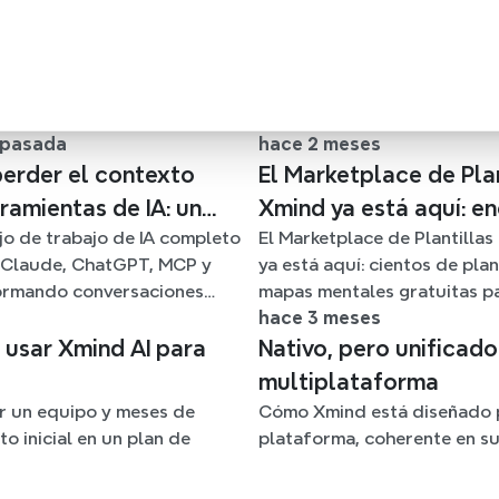
 pasada
hace 2 meses
perder el contexto
El Marketplace de Plan
ramientas de IA: un
Xmind ya está aquí: e
jo de trabajo de IA completo
El Marketplace de Plantilla
 trabajo conectado
tu plantilla de mapa 
 Claude, ChatGPT, MCP y
ya está aquí: cientos de plan
nd
para cualquier situac
formando conversaciones
mapas mentales gratuitas pa
 archivos fuente en claros
trabajo, el estudio, la vida y
hace 3 meses
ales editables.
Encuentra el punto de parti
o usar Xmind AI para
Nativo, pero unificad
olvídate de la página en bla
multiplataforma
ir un equipo y meses de
Cómo Xmind está diseñado 
 inicial en un plan de
plataforma, coherente en su