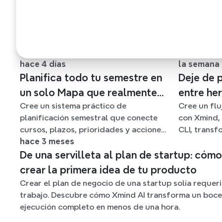
hace 4 días
la semana
Planifica todo tu semestre en
Deje de 
un solo Mapa que realmente
entre her
Cree un sistema práctico de
Cree un flu
puedas mantener al día
flujo de
planificación semestral que conecte
con Xmind,
con Xmi
cursos, plazos, prioridades y acciones
CLI, trans
semanales en un mapa mental de Xmind
hace 3 meses
dispersas y
flexible durante todo el trimestre.
mapas ment
De una servilleta al plan de startup: cóm
crear la primera idea de tu producto
Crear el plan de negocio de una startup solía requer
trabajo. Descubre cómo Xmind AI transforma un boceto
ejecución completo en menos de una hora.