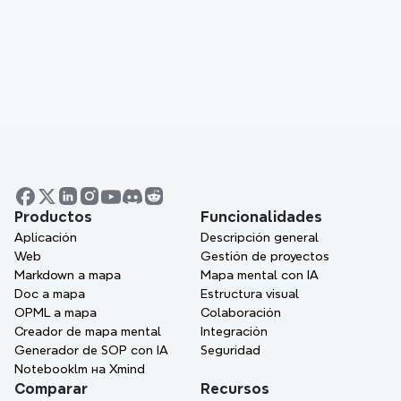
facilidad de uso, rendimiento y valor general.
Visualiza tus ideas. 
Desbloquea tu poder de 
pensamiento con Xmind.
Productos
Dirige con estructura, colabora con 
Funcionalidades
Aplicación
claridad y da vida a tus planes de 
Descripción general
Web
Gestión de proyectos
proyecto - visualmente.
Markdown a mapa
Mapa mental con IA
Consigue Xmind gratis
Doc a mapa
Estructura visual
OPML a mapa
Colaboración
Creador de mapa mental
Integración
Pedir demo
Generador de SOP con IA
Seguridad
Notebooklm на Xmind
No se requiere tarjeta de crédito · Funciona en la 
Comparar
Recursos
web, en el escritorio y en dispositivos móviles.