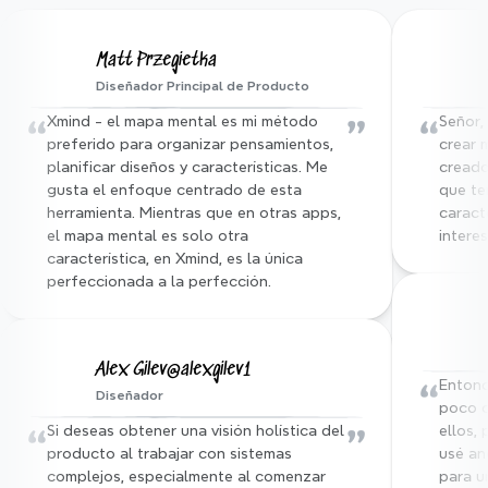
100M+
Matt Przegietka
Diseñador Principal de Producto
Usuarios en todo el mundo
“
”
“
Xmind - el mapa mental es mi método 
Señor,
preferido para organizar pensamientos, 
crear 
planificar diseños y características. Me 
creado
gusta el enfoque centrado de esta 
que ten
herramienta. Mientras que en otras apps, 
caract
el mapa mental es solo otra 
intere
característica, en Xmind, es la única 
perfeccionada a la perfección.
Alex Gilev@alexgilev1
“
Entonce
Diseñador
poco c
“
”
Si deseas obtener una visión holística del 
ellos, 
producto al trabajar con sistemas 
usé an
complejos, especialmente al comenzar 
para u