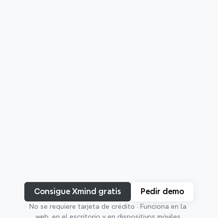
Para la forma en que 
piensas
Consigue Xmind gratis
Pedir demo
No se requiere tarjeta de crédito · Funciona en la 
Desde ideas salvajes hasta sistemas complejos, Xmind 
web, en el escritorio y en dispositivos móviles.