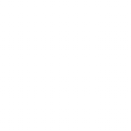
Del
mapeo
mental
al
pensamiento
potenciado
por
IA.
Las
ideas
no
solo
se
quedan
en
tu
cabeza.
Crecen,
se
conectan
y
se
convierten
en
acción.
Consigue Xmind gratis
Pedir demo