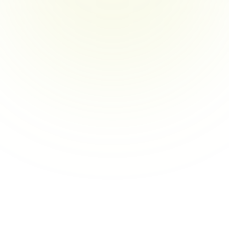
Comunicar el valor a través de los 
interesados
Los consultores a menudo tienen dificultades para 
traducir recomendaciones complejas en un valor claro 
y accionable tanto para los ejecutivos como para los 
equipos operativos. Las expectativas desalineadas y 
los métricas poco claras hacen difícil mantener el 
compromiso.
Navegar la gestión del riesgo y el 
cambio bajo presión
La gestión del cambio y la evaluación de riesgos 
requieren equilibrar el impacto a largo plazo con la 
disrupción a corto plazo, a menudo bajo plazos 
ajustados y escrutinio. Los consultores deben 
mantenerse flexibles mientras mantienen el control.