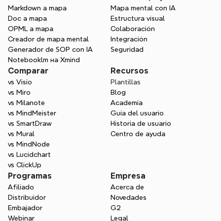
Markdown a mapa
Mapa mental con IA
¿Qué es el marco MECE?
Doc a mapa
Estructura visual
OPML a mapa
Colaboración
Creador de mapa mental
Integración
Generador de SOP con IA
Seguridad
¿Cuál es la diferencia entre una 
Notebooklm на Xmind
propuesta de proyecto y una 
Comparar
Recursos
declaración de trabajo?
vs Visio
Plantillas
vs Miro
Blog
vs Milanote
Academia
vs MindMeister
Guía del usuario
vs SmartDraw
Historia de usuario
vs Mural
Centro de ayuda
vs MindNode
vs Lucidchart
vs ClickUp
Programas
Empresa
Afiliado
Acerca de
Distribuidor
Novedades
Embajador
G2
Webinar
Legal