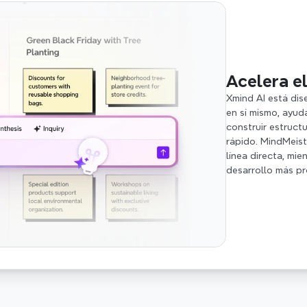
Acelera e
Xmind AI está dis
en sí mismo, ayudá
construir estructu
rápido. MindMeist
línea directa, mi
desarrollo más pr