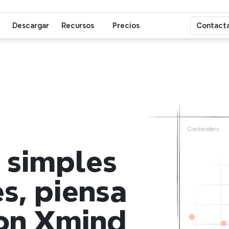
Descargar
Recursos
Precios
Contacta
 simples 
, piensa 
con Xmind