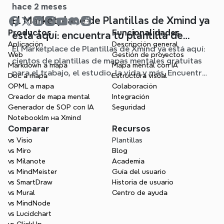
hace 2 meses
El Marketplace de Plantillas de Xmind ya
Productos
Funcionalidades
está aquí: encuentra tu plantilla de
Aplicación
Descripción general
El Marketplace de Plantillas de Xmind ya está aquí:
mapa mental para cualquier situación
Web
Gestión de proyectos
cientos de plantillas de mapas mentales gratuitas
Markdown a mapa
Mapa mental con IA
para el trabajo, el estudio, la vida y más. Encuentra
Doc a mapa
Estructura visual
el punto de partida ideal y olvídate de la página en
OPML a mapa
Colaboración
blanco.
Creador de mapa mental
Integración
Generador de SOP con IA
Seguridad
Notebooklm на Xmind
Comparar
Recursos
vs Visio
Plantillas
vs Miro
Blog
vs Milanote
Academia
vs MindMeister
Guía del usuario
vs SmartDraw
Historia de usuario
vs Mural
Centro de ayuda
vs MindNode
vs Lucidchart