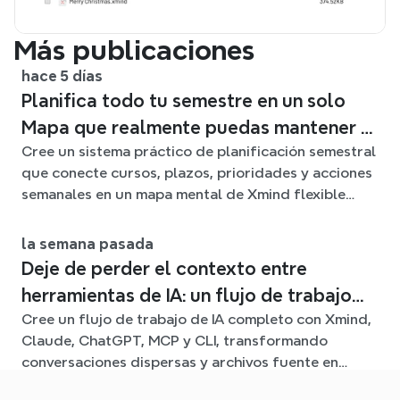
Más publicaciones
hace 5 días
Planifica todo tu semestre en un solo
Mapa que realmente puedas mantener al
Cree un sistema práctico de planificación semestral
día
que conecte cursos, plazos, prioridades y acciones
semanales en un mapa mental de Xmind flexible
durante todo el trimestre.
la semana pasada
Deje de perder el contexto entre
herramientas de IA: un flujo de trabajo
Cree un flujo de trabajo de IA completo con Xmind,
conectado con Xmind
Claude, ChatGPT, MCP y CLI, transformando
conversaciones dispersas y archivos fuente en
claros mapas mentales editables.