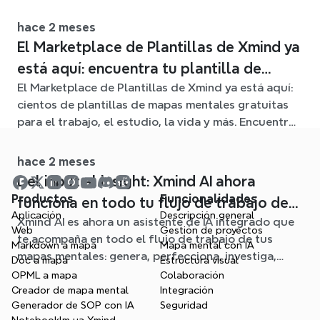
claros mapas mentales editables.
hace 2 meses
El Marketplace de Plantillas de Xmind ya
está aquí: encuentra tu plantilla de
El Marketplace de Plantillas de Xmind ya está aquí:
mapa mental para cualquier situación
cientos de plantillas de mapas mentales gratuitas
para el trabajo, el estudio, la vida y más. Encuentra
el punto de partida ideal y olvídate de la página en
blanco.
hace 2 meses
Del input al insight: Xmind AI ahora
Productos
Funcionalidades
funciona en todo tu flujo de trabajo de
Aplicación
Descripción general
Xmind AI es ahora un asistente de IA integrado que
mapa mental
Web
Gestión de proyectos
te acompaña en todo el flujo de trabajo de tus
Markdown a mapa
Mapa mental con IA
mapas mentales: genera, perfecciona, investiga,
Doc a mapa
Estructura visual
planifica y exporta, todo sin salir de tu mapa.
OPML a mapa
Colaboración
Creador de mapa mental
Integración
Generador de SOP con IA
Seguridad