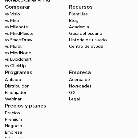
Notebooklm на Xmind
Comparar
Recursos
vs Visio
Plantillas
vs Miro
Blog
vs Milanote
Academia
vs MindMeister
Guía del usuario
vs SmartDraw
Historia de usuario
vs Mural
Centro de ayuda
vs MindNode
vs Lucidchart
vs ClickUp
Programas
Empresa
Afiliado
Acerca de
Distribuidor
Novedades
Embajador
G2
Webinar
Legal
Precios y planes
Precios
Premium
Negocio
Empresa