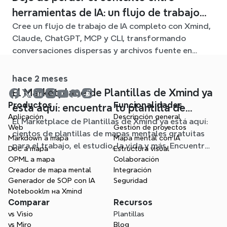
herramientas de IA: un flujo de trabajo
Cree un flujo de trabajo de IA completo con Xmind,
conectado con Xmind
Claude, ChatGPT, MCP y CLI, transformando
conversaciones dispersas y archivos fuente en
claros mapas mentales editables.
hace 2 meses
El Marketplace de Plantillas de Xmind ya
Productos
Funcionalidades
está aquí: encuentra tu plantilla de
Aplicación
Descripción general
El Marketplace de Plantillas de Xmind ya está aquí:
mapa mental para cualquier situación
Web
Gestión de proyectos
cientos de plantillas de mapas mentales gratuitas
Markdown a mapa
Mapa mental con IA
para el trabajo, el estudio, la vida y más. Encuentra
Doc a mapa
Estructura visual
el punto de partida ideal y olvídate de la página en
OPML a mapa
Colaboración
blanco.
Creador de mapa mental
Integración
Generador de SOP con IA
Seguridad
Notebooklm на Xmind
Comparar
Recursos
vs Visio
Plantillas
vs Miro
Blog