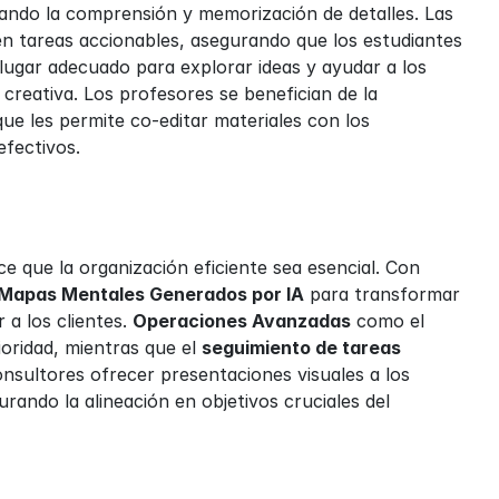
gráficos de árbol, permiten a los estudiantes visualizar temas complejos, facilitando la comprensión y memorización de detalles. Las 
s en tareas accionables, asegurando que los estudiantes 
 lugar adecuado para explorar ideas y ayudar a los 
estudiantes a desarrollar sus tareas y trabajos de investigación de manera más creativa. Los profesores se benefician de la 
que les permite co-editar materiales con los 
efectivos.
e que la organización eficiente sea esencial. Con 
Mapas Mentales Generados por IA
 para transformar 
 a los clientes. 
Operaciones Avanzadas
 como el 
oridad, mientras que el 
seguimiento de tareas
onsultores ofrecer presentaciones visuales a los 
rando la alineación en objetivos cruciales del 