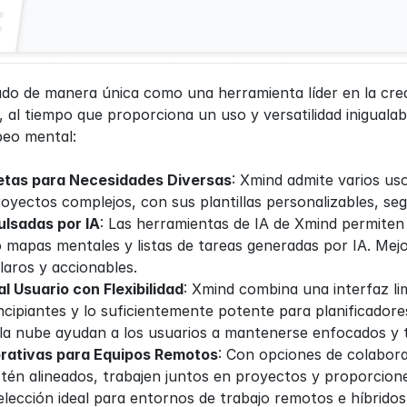
ado de manera única como una herramienta líder en la cre
, al tiempo que proporciona un uso y versatilidad iniguala
eo mental:
etas para Necesidades Diversas
: Xmind admite varios uso
royectos complejos, con sus plantillas personalizables, se
lsadas por IA
: Las herramientas de IA de Xmind permiten 
 mapas mentales y listas de tareas generadas por IA. Mejor
laros y accionables.
l Usuario con Flexibilidad
: Xmind combina una interfaz li
incipiantes y lo suficientemente potente para planificado
 la nube ayudan a los usuarios a mantenerse enfocados y t
rativas para Equipos Remotos
: Con opciones de colabora
stén alineados, trabajen juntos en proyectos y proporcion
lección ideal para entornos de trabajo remotos e híbridos