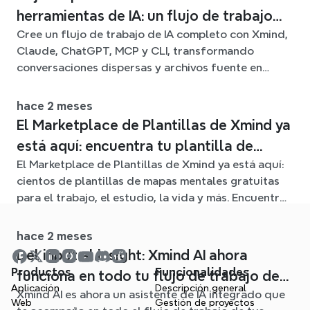
herramientas de IA: un flujo de trabajo
Cree un flujo de trabajo de IA completo con Xmind,
conectado con Xmind
Claude, ChatGPT, MCP y CLI, transformando
conversaciones dispersas y archivos fuente en
claros mapas mentales editables.
hace 2 meses
El Marketplace de Plantillas de Xmind ya
está aquí: encuentra tu plantilla de
El Marketplace de Plantillas de Xmind ya está aquí:
mapa mental para cualquier situación
cientos de plantillas de mapas mentales gratuitas
para el trabajo, el estudio, la vida y más. Encuentra
el punto de partida ideal y olvídate de la página en
blanco.
hace 2 meses
Del input al insight: Xmind AI ahora
Productos
Funcionalidades
funciona en todo tu flujo de trabajo de
Aplicación
Descripción general
Xmind AI es ahora un asistente de IA integrado que
mapa mental
Web
Gestión de proyectos