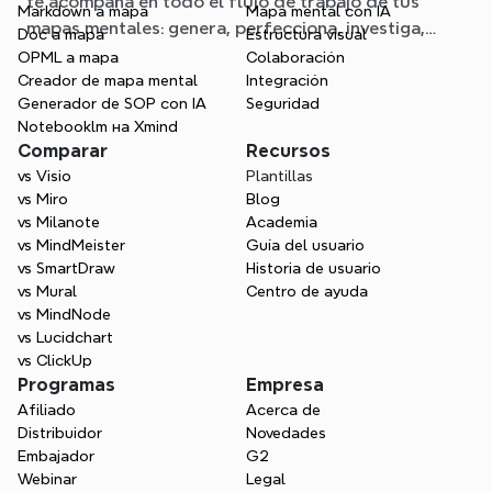
te acompaña en todo el flujo de trabajo de tus
Markdown a mapa
Mapa mental con IA
mapas mentales: genera, perfecciona, investiga,
Doc a mapa
Estructura visual
planifica y exporta, todo sin salir de tu mapa.
OPML a mapa
Colaboración
Creador de mapa mental
Integración
Generador de SOP con IA
Seguridad
Notebooklm на Xmind
Comparar
Recursos
vs Visio
Plantillas
vs Miro
Blog
vs Milanote
Academia
vs MindMeister
Guía del usuario
vs SmartDraw
Historia de usuario
vs Mural
Centro de ayuda
vs MindNode
vs Lucidchart
vs ClickUp
Programas
Empresa
Afiliado
Acerca de
Distribuidor
Novedades
Embajador
G2
Webinar
Legal