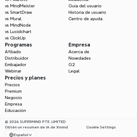
vs MindMeister
Guía del usuario
vs SmartDraw
Historia de usuario
vs Mural
Centro de ayuda
vs MindNode
vs Lucidchart
vs ClickUp
Programas
Empresa
Afiliado
Acerca de
Distribuidor
Novedades
Embajador
G2
Webinar
Legal
Precios y planes
Precios
Premium
Negocio
Empresa
Educación
© 2026 SUPERMIND PTE. LIMITED
Obtén un resumen de IA de Xmind
Cookie Settings
Select Language
Español