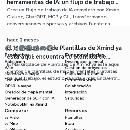
herramientas de IA: un flujo de trabajo
Cree un flujo de trabajo de IA completo con Xmind,
conectado con Xmind
Claude, ChatGPT, MCP y CLI, transformando
conversaciones dispersas y archivos fuente en
claros mapas mentales editables.
hace 2 meses
El Marketplace de Plantillas de Xmind ya
Productos
Funcionalidades
está aquí: encuentra tu plantilla de
Aplicación
Descripción general
El Marketplace de Plantillas de Xmind ya está aquí:
mapa mental para cualquier situación
Web
Gestión de proyectos
cientos de plantillas de mapas mentales gratuitas
Markdown a mapa
Mapa mental con IA
para el trabajo, el estudio, la vida y más. Encuentra
Doc a mapa
Estructura visual
el punto de partida ideal y olvídate de la página en
OPML a mapa
Colaboración
blanco.
Creador de mapa mental
Integración
Generador de SOP con IA
Seguridad
Notebooklm на Xmind
Comparar
Recursos
vs Visio
Plantillas
vs Miro
Blog
vs Milanote
Academia