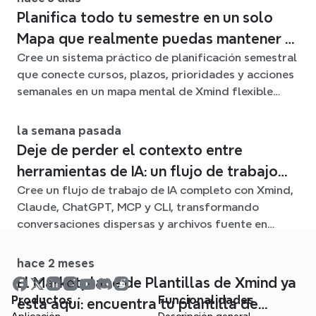
Planifica todo tu semestre en un solo
Mapa que realmente puedas mantener al
Cree un sistema práctico de planificación semestral
día
que conecte cursos, plazos, prioridades y acciones
semanales en un mapa mental de Xmind flexible
durante todo el trimestre.
la semana pasada
Deje de perder el contexto entre
herramientas de IA: un flujo de trabajo
Cree un flujo de trabajo de IA completo con Xmind,
conectado con Xmind
Claude, ChatGPT, MCP y CLI, transformando
conversaciones dispersas y archivos fuente en
claros mapas mentales editables.
hace 2 meses
El Marketplace de Plantillas de Xmind ya
Productos
Funcionalidades
está aquí: encuentra tu plantilla de