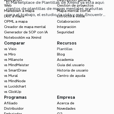
Aplicación
Descripción general
El Marketplace de Plantillas de Xmind ya está aquí:
mapa mental para cualquier situación
Web
Gestión de proyectos
cientos de plantillas de mapas mentales gratuitas
Markdown a mapa
Mapa mental con IA
para el trabajo, el estudio, la vida y más. Encuentra
Doc a mapa
Estructura visual
el punto de partida ideal y olvídate de la página en
OPML a mapa
Colaboración
blanco.
Creador de mapa mental
Integración
Generador de SOP con IA
Seguridad
Notebooklm на Xmind
Comparar
Recursos
vs Visio
Plantillas
vs Miro
Blog
vs Milanote
Academia
vs MindMeister
Guía del usuario
vs SmartDraw
Historia de usuario
vs Mural
Centro de ayuda
vs MindNode
vs Lucidchart
vs ClickUp
Programas
Empresa
Afiliado
Acerca de
Distribuidor
Novedades
Embajador
G2