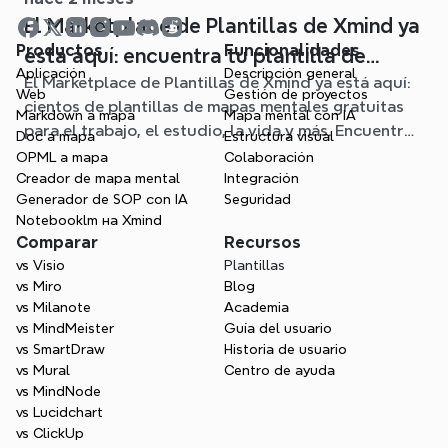
El Marketplace de Plantillas de Xmind ya
Productos
Funcionalidades
está aquí: encuentra tu plantilla de
Aplicación
Descripción general
El Marketplace de Plantillas de Xmind ya está aquí:
mapa mental para cualquier situación
Web
Gestión de proyectos
cientos de plantillas de mapas mentales gratuitas
Markdown a mapa
Mapa mental con IA
para el trabajo, el estudio, la vida y más. Encuentra
Doc a mapa
Estructura visual
el punto de partida ideal y olvídate de la página en
OPML a mapa
Colaboración
blanco.
Creador de mapa mental
Integración
Generador de SOP con IA
Seguridad
Notebooklm на Xmind
Comparar
Recursos
vs Visio
Plantillas
vs Miro
Blog
vs Milanote
Academia
vs MindMeister
Guía del usuario
vs SmartDraw
Historia de usuario
vs Mural
Centro de ayuda
vs MindNode
vs Lucidchart
vs ClickUp