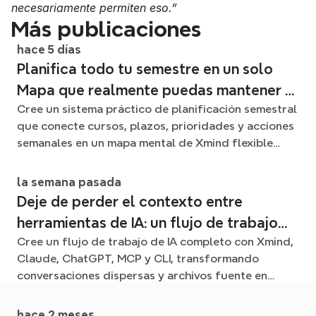
necesariamente permiten eso.”
Más publicaciones
hace 5 días
Planifica todo tu semestre en un solo
Mapa que realmente puedas mantener al
Cree un sistema práctico de planificación semestral
día
que conecte cursos, plazos, prioridades y acciones
semanales en un mapa mental de Xmind flexible
durante todo el trimestre.
la semana pasada
Deje de perder el contexto entre
herramientas de IA: un flujo de trabajo
Cree un flujo de trabajo de IA completo con Xmind,
conectado con Xmind
Claude, ChatGPT, MCP y CLI, transformando
conversaciones dispersas y archivos fuente en
claros mapas mentales editables.
hace 2 meses