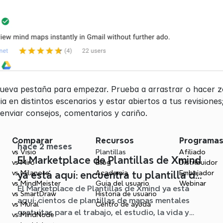
 nueva pestaña para empezar. Prueba a arrastrar o hacer z
cia en distintos escenarios y estar abiertos a tus revisione
 enviar consejos, comentarios y cariño.
Comparar
Recursos
Programa
hace 2 meses
vs Visio
Plantillas
Afiliado
El Marketplace de Plantillas de Xmind
vs Miro
Blog
Distribuidor
vs Milanote
Academia
Embajador
ya está aquí: encuentra tu plantilla de
vs MindMeister
Guía del usuario
Webinar
El Marketplace de Plantillas de Xmind ya está
mapa mental para cualquier situación
vs SmartDraw
Historia de usuario
aquí: cientos de plantillas de mapas mentales
vs Mural
Centro de ayuda
gratuitas para el trabajo, el estudio, la vida y
vs MindNode