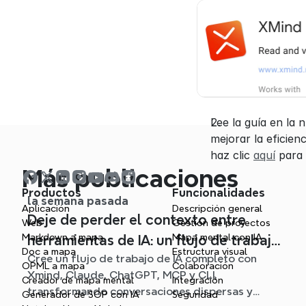
Lee la guía en la
mejorar la eficien
haz clic 
aquí
 para
Más publicaciones
Productos
Funcionalidades
la semana pasada
Aplicación
Descripción general
Deje de perder el contexto entre
Web
Gestión de proyectos
Markdown a mapa
Mapa mental con IA
herramientas de IA: un flujo de trabajo
Doc a mapa
Estructura visual
Cree un flujo de trabajo de IA completo con
conectado con Xmind
OPML a mapa
Colaboración
Xmind, Claude, ChatGPT, MCP y CLI,
Creador de mapa mental
Integración
transformando conversaciones dispersas y
Generador de SOP con IA
Seguridad