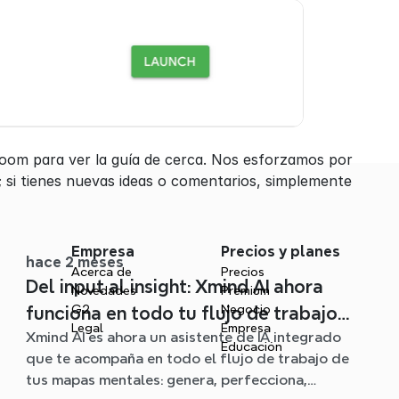
oom para ver la guía de cerca. Nos esforzamos por 
s; si tienes nuevas ideas o comentarios, simplemente 
s
Empresa
Precios y planes
hace 2 meses
Acerca de
Precios
Del input al insight: Xmind AI ahora
Novedades
Premium
G2
Negocio
funciona en todo tu flujo de trabajo
Legal
Empresa
Xmind AI es ahora un asistente de IA integrado
de mapa mental
Educación
que te acompaña en todo el flujo de trabajo de
tus mapas mentales: genera, perfecciona,