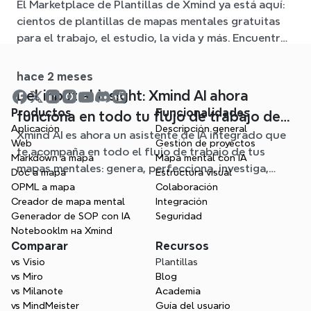
El Marketplace de Plantillas de Xmind ya está aquí:
mapa mental para cualquier situación
cientos de plantillas de mapas mentales gratuitas
para el trabajo, el estudio, la vida y más. Encuentra
el punto de partida ideal y olvídate de la página en
blanco.
hace 2 meses
Del input al insight: Xmind AI ahora
Productos
Funcionalidades
funciona en todo tu flujo de trabajo de
Aplicación
Descripción general
Xmind AI es ahora un asistente de IA integrado que
mapa mental
Web
Gestión de proyectos
te acompaña en todo el flujo de trabajo de tus
Markdown a mapa
Mapa mental con IA
mapas mentales: genera, perfecciona, investiga,
Doc a mapa
Estructura visual
planifica y exporta, todo sin salir de tu mapa.
OPML a mapa
Colaboración
Creador de mapa mental
Integración
Generador de SOP con IA
Seguridad
Notebooklm на Xmind
Comparar
Recursos
vs Visio
Plantillas
vs Miro
Blog
vs Milanote
Academia
vs MindMeister
Guía del usuario