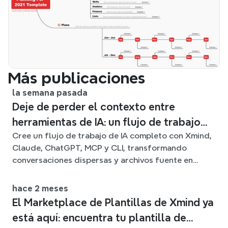
Más publicaciones
la semana pasada
Deje de perder el contexto entre
herramientas de IA: un flujo de trabajo
Cree un flujo de trabajo de IA completo con Xmind,
conectado con Xmind
Claude, ChatGPT, MCP y CLI, transformando
conversaciones dispersas y archivos fuente en
claros mapas mentales editables.
hace 2 meses
El Marketplace de Plantillas de Xmind ya
está aquí: encuentra tu plantilla de