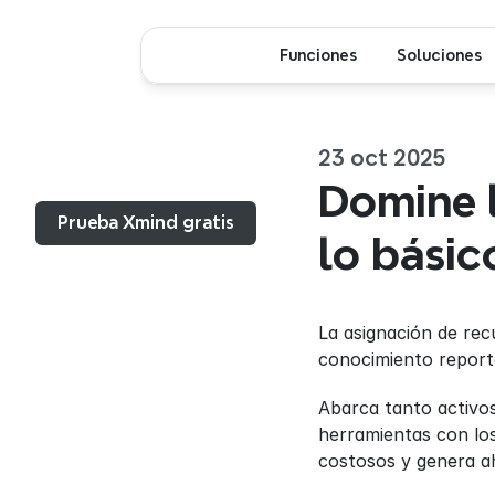
Funciones
Soluciones
23 oct 2025
Menú...
Domine l
Prueba Xmind gratis
lo básic
La asignación de rec
conocimiento reportó
Abarca tanto activo
herramientas con los 
costosos y genera ah