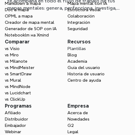
te acompaña en todo el flujo de trabajo de tus
Markdown a mapa
Mapa mental con IA
mapas mentales: genera, perfecciona, investiga,
Doc a mapa
Estructura visual
planifica y exporta, todo sin salir de tu mapa.
OPML a mapa
Colaboración
Creador de mapa mental
Integración
Generador de SOP con IA
Seguridad
Notebooklm на Xmind
Comparar
Recursos
vs Visio
Plantillas
vs Miro
Blog
vs Milanote
Academia
vs MindMeister
Guía del usuario
vs SmartDraw
Historia de usuario
vs Mural
Centro de ayuda
vs MindNode
vs Lucidchart
vs ClickUp
Programas
Empresa
Afiliado
Acerca de
Distribuidor
Novedades
Embajador
G2
Webinar
Legal