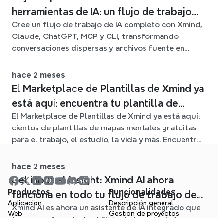
herramientas de IA: un flujo de trabajo
Cree un flujo de trabajo de IA completo con Xmind,
conectado con Xmind
Claude, ChatGPT, MCP y CLI, transformando
conversaciones dispersas y archivos fuente en
claros mapas mentales editables.
hace 2 meses
El Marketplace de Plantillas de Xmind ya
está aquí: encuentra tu plantilla de
El Marketplace de Plantillas de Xmind ya está aquí:
mapa mental para cualquier situación
cientos de plantillas de mapas mentales gratuitas
para el trabajo, el estudio, la vida y más. Encuentra
el punto de partida ideal y olvídate de la página en
blanco.
hace 2 meses
Del input al insight: Xmind AI ahora
Productos
Funcionalidades
funciona en todo tu flujo de trabajo de
Aplicación
Descripción general
Xmind AI es ahora un asistente de IA integrado que
mapa mental
Web
Gestión de proyectos