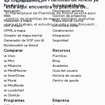
Productos
Funcionalidades
está aquí: encuentra tu plantilla de
Aplicación
Descripción general
El Marketplace de Plantillas de Xmind ya está aquí:
mapa mental para cualquier situación
Web
Gestión de proyectos
cientos de plantillas de mapas mentales gratuitas
Markdown a mapa
Mapa mental con IA
para el trabajo, el estudio, la vida y más. Encuentra
Doc a mapa
Estructura visual
el punto de partida ideal y olvídate de la página en
OPML a mapa
Colaboración
blanco.
Creador de mapa mental
Integración
Generador de SOP con IA
Seguridad
Notebooklm на Xmind
Comparar
Recursos
vs Visio
Plantillas
vs Miro
Blog
vs Milanote
Academia
vs MindMeister
Guía del usuario
vs SmartDraw
Historia de usuario
vs Mural
Centro de ayuda
vs MindNode
vs Lucidchart
vs ClickUp
Programas
Empresa