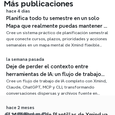
Más publicaciones
hace 4 días
Planifica todo tu semestre en un solo
Mapa que realmente puedas mantener al
Cree un sistema práctico de planificación semestral
día
que conecte cursos, plazos, prioridades y acciones
semanales en un mapa mental de Xmind flexible
durante todo el trimestre.
la semana pasada
Deje de perder el contexto entre
herramientas de IA: un flujo de trabajo
Cree un flujo de trabajo de IA completo con Xmind,
conectado con Xmind
Claude, ChatGPT, MCP y CLI, transformando
conversaciones dispersas y archivos fuente en
claros mapas mentales editables.
hace 2 meses
El Marketplace de Plantillas de Xmind ya