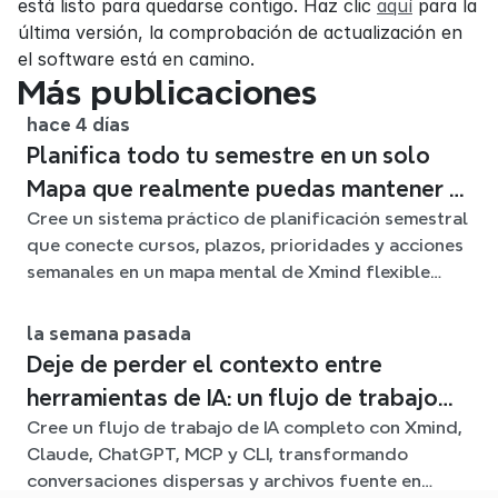
está listo para quedarse contigo. Haz clic 
aquí
 para la 
última versión, la comprobación de actualización en 
el software está en camino.
Más publicaciones
hace 4 días
Planifica todo tu semestre en un solo
Mapa que realmente puedas mantener al
Cree un sistema práctico de planificación semestral
día
que conecte cursos, plazos, prioridades y acciones
semanales en un mapa mental de Xmind flexible
durante todo el trimestre.
la semana pasada
Deje de perder el contexto entre
herramientas de IA: un flujo de trabajo
Cree un flujo de trabajo de IA completo con Xmind,
conectado con Xmind
Claude, ChatGPT, MCP y CLI, transformando
conversaciones dispersas y archivos fuente en