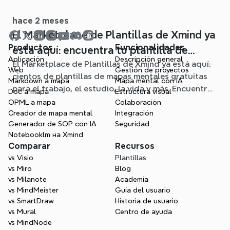
claros mapas mentales editables.
hace 2 meses
El Marketplace de Plantillas de Xmind ya
Productos
Funcionalidades
está aquí: encuentra tu plantilla de
Aplicación
Descripción general
El Marketplace de Plantillas de Xmind ya está aquí:
mapa mental para cualquier situación
Web
Gestión de proyectos
cientos de plantillas de mapas mentales gratuitas
Markdown a mapa
Mapa mental con IA
para el trabajo, el estudio, la vida y más. Encuentra
Doc a mapa
Estructura visual
el punto de partida ideal y olvídate de la página en
OPML a mapa
Colaboración
blanco.
Creador de mapa mental
Integración
Generador de SOP con IA
Seguridad
Notebooklm на Xmind
Comparar
Recursos
vs Visio
Plantillas
vs Miro
Blog
vs Milanote
Academia
vs MindMeister
Guía del usuario
vs SmartDraw
Historia de usuario
vs Mural
Centro de ayuda
vs MindNode