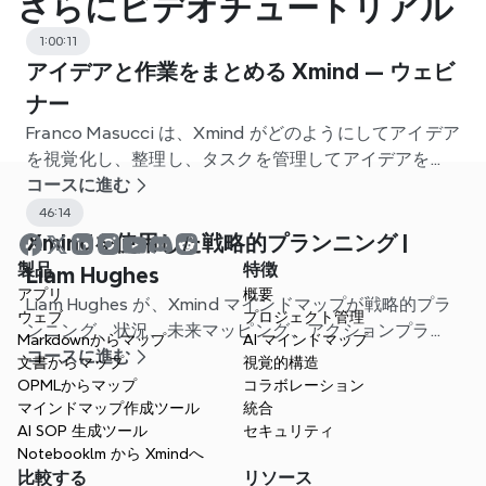
さらにビデオチュートリアル
1:00:11
アイデアと作業をまとめる Xmind — ウェビ
ナー
Franco Masucci は、Xmind がどのようにしてアイデア
を視覚化し、整理し、タスクを管理してアイデアを行
動に移すのかを示しています。
コースに進む
46:14
Xmindを使用した戦略的プランニング |
製品
特徴
Liam Hughes
アプリ
概要
Liam Hughes が、Xmind マインドマップが戦略的プラ
ウェブ
プロジェクト管理
ンニング、状況、未来マッピング、アクションプラン
Markdownからマップ
AI マインドマップ
ニングをどのように推進するかを示す様子を見てくだ
コースに進む
文書からマップ
視覚的構造
さい。
OPMLからマップ
コラボレーション
マインドマップ作成ツール
統合
AI SOP 生成ツール
セキュリティ
Notebooklm から Xmindへ
比較する
リソース