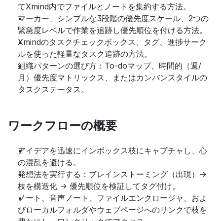
てXmind内でファイルとノートを集約する方法。
マーカー、シンプルな3段階の優先度スケール、2つの
緊急度レベルで作業を追跡し優先順位を付ける方法。
Xmindのタスクチェックボックス、タグ、進捗サーク
ルを使った軽量なタスク追跡の方法。
組織パターンの選び方：To-doマップ、時間的（週/
月）優先度マトリックス、またはカンバンスタイルの
タスクステータス。
ワークフローの概要
アイデアを迅速にインボックス枝にキャプチャし、心
の混乱を避ける。
発想法を実行する：ブレインストーミング（出現）-> 
枝を構造化 -> 優先順位を検証してタグ付け。
ノート、音声ノート、ファイルエンクロージャ、およ
びローカルフォルダやウェブページへのリンクで枝を