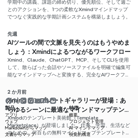
学期中の講義、課題の締め切り、優先順位、そして週ご
とのアクションを、1つの柔軟なXmindマインドマップ
でつなぐ実践的な学期計画システムを構築しましょう。
先週
AIツールの間で文脈を見失うのはもうやめま
しょう：Xmindによるつながるワークフロー
Xmind、Claude、ChatGPT、MCP、そしてCLIを使用
して、散らばった会話やソースファイルを明確で編集可
能なマインドマップへと変換する、完全なAIワークフロ
ーを構築しましょう。
2 か月前
Xmind テンプレートギャラリーが登場：あ
製品
特徴
らゆるシーンに最適なマインドマップテンプ
アプリ
概要
Xmindのテンプレート美術館（Template
レートが見つかります
ウェブ
プロジェクト管理
Marketplace）が登場しました。仕事、学習、生活など
Markdownからマップ
AI マインドマップ
のための、何百もの無料マインドマップテンプレートが
文書からマップ
視覚的構造