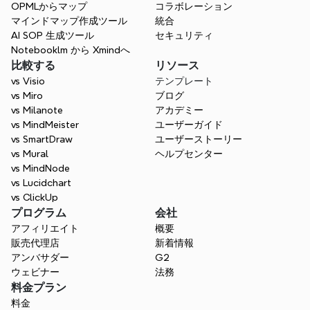
用意されています。最適なスタート地点を見つけ、白紙
OPMLからマップ
コラボレーション
から始める手間を省きましょう。
マインドマップ作成ツール
統合
AI SOP 生成ツール
セキュリティ
Notebooklm から Xmindへ
比較する
リソース
vs Visio
テンプレート
vs Miro
ブログ
vs Milanote
アカデミー
vs MindMeister
ユーザーガイド
vs SmartDraw
ユーザーストーリー
vs Mural
ヘルプセンター
vs MindNode
vs Lucidchart
vs ClickUp
プログラム
会社
アフィリエイト
概要
販売代理店
新着情報
アンバサダー
G2
ウェビナー
法務
料金プラン
料金