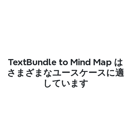
組織化されたプロセス
テキストと埋め込まれたリソースを一つの構造
化されたビューにまとめておくことで、関連す
るコンテンツが明確でアクセスしやすくなりま
す。
TextBundle to Mind Map は
シームレスな共有
さまざまなユースケースに適
生のバンドルの代わりにマインドマップを共有
しています
することで、チームやコラボレーターがより迅
速にレビューし、調整することができます。