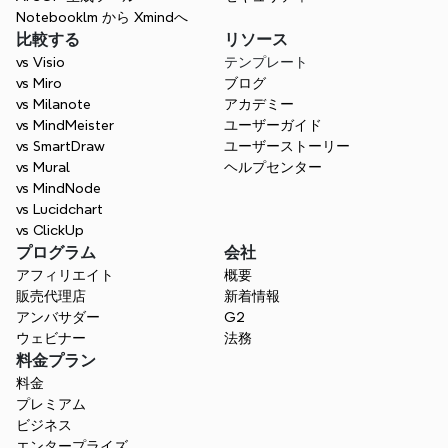
Mind Map Tool
Notebooklm から Xmindへ
XmindはTextbundleの価値を拡張し、AIを
比較する
リソース
使用してテキストとリソースを統合して、執
vs Visio
テンプレート
筆、研究、専門的なワークフローをサポート
vs Miro
ブログ
する構造化されたマップにします。まとめら
vs Milanote
アカデミー
れたノートを視覚的に探索してください。
vs MindMeister
ユーザーガイド
vs SmartDraw
ユーザーストーリー
無料で始めましょう
vs Mural
ヘルプセンター
vs MindNode
vs Lucidchart
vs ClickUp
プログラム
会社
アフィリエイト
概要
販売代理店
新着情報
アンバサダー
G2
ウェビナー
法務
料金プラン
料金
プレミアム
ビジネス
エンタープライズ