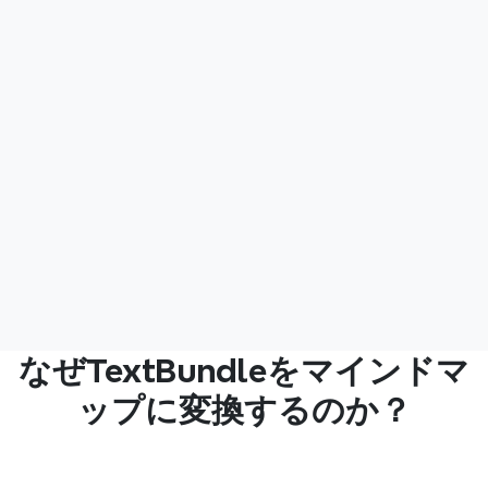
えました。 Xmindは、執筆を始める前にペ
くるこ
ースとシーンの流れを視覚化するのに役立
Xmin
ちます——物語が形を成すのを見る最も簡
単にマ
単な方法です。
何かが
欠けて
感情の
るのを
ップさ
改訂す
くれま
アウト
一つで
なぜTextBundleをマインドマ
ップに変換するのか？