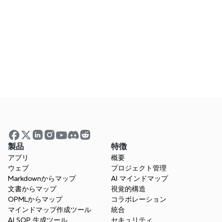
Is there a file size limit for TextBundle 
conversions?
How do I export or share the converted 
mind map?
Is the TextBundle to Mind Map tool free 
to use?
製品
特徴
アプリ
概要
Is my data secure?
ウェブ
プロジェクト管理
Markdownからマップ
AI マインドマップ
文書からマップ
視覚的構造
OPMLからマップ
コラボレーション
More Than a Textbundle to 
マインドマップ作成ツール
統合
AI SOP 生成ツール
セキュリティ