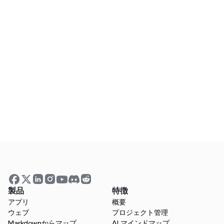
トを整える
シニアITプロジェクトコンサルタントが、Xmindが分散した
チームの足並みをそろえ、複雑な要件を明確にし、重要なプ
ロジェクトにおける混乱を共有された理解へと変えるのにど
のように役立ったかを紹介します。
5 か月前
神経建築の複雑な研究に明快さをもたらす
神経建築学の博士課程の学生が、Xmindが複雑な研究を整理
し、散在するアイデアをつなぎ、より明確かつ自信を持って
研究を発表するのにどのように役立ったかを共有します。
製品
特徴
アプリ
概要
ウェブ
プロジェクト管理
Markdownからマップ
AI マインドマップ