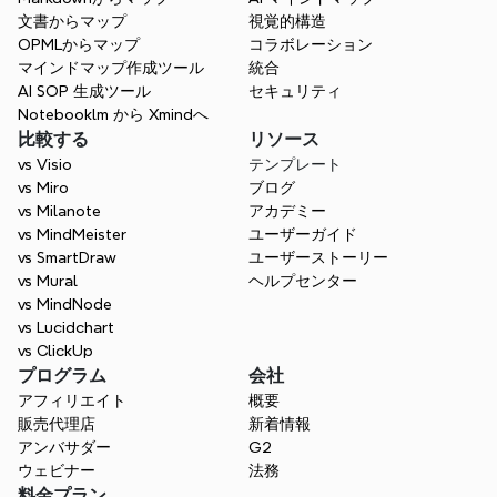
文書からマップ
視覚的構造
OPMLからマップ
コラボレーション
マインドマップ作成ツール
統合
AI SOP 生成ツール
セキュリティ
Notebooklm から Xmindへ
比較する
リソース
すべてのアイデアを集めるた
vs Visio
テンプレート
めのスペース
vs Miro
ブログ
考えを整理し、構造を視覚化し、アイデアを
vs Milanote
アカデミー
結びつけて、洞察を得ましょう。
vs MindMeister
ユーザーガイド
vs SmartDraw
ユーザーストーリー
無料で始めましょう
vs Mural
ヘルプセンター
vs MindNode
vs Lucidchart
vs ClickUp
プログラム
会社
アフィリエイト
概要
販売代理店
新着情報
アンバサダー
G2
ウェビナー
法務
料金プラン