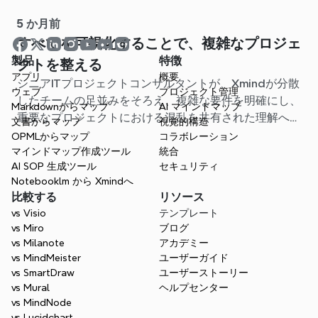
がちな課題に明確さをもたらしました。
5 か月前
すべてを可視化することで、複雑なプロジェ
製品
特徴
クトを整える
アプリ
概要
シニアITプロジェクトコンサルタントが、Xmindが分散
ウェブ
プロジェクト管理
したチームの足並みをそろえ、複雑な要件を明確にし、
Markdownからマップ
AI マインドマップ
重要なプロジェクトにおける混乱を共有された理解へと
文書からマップ
視覚的構造
変えるのにどのように役立ったかを紹介します。
OPMLからマップ
コラボレーション
マインドマップ作成ツール
統合
AI SOP 生成ツール
セキュリティ
Notebooklm から Xmindへ
比較する
リソース
vs Visio
テンプレート
vs Miro
ブログ
vs Milanote
アカデミー
vs MindMeister
ユーザーガイド
vs SmartDraw
ユーザーストーリー
vs Mural
ヘルプセンター
vs MindNode
vs Lucidchart