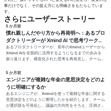
事だけでなく、その捉え方にも明確さをもたらしていま
す。
さらにユーザーストーリー
5 か月前
慣れ親しんだやり方から再発明へ：あるプロ
ダクトリーダーが Xmind AI で思考ワークフ
あるプロダクトリーダーが、長年のXmindユーザーから
ローを再構築した方法
Xmind AIを全面的に活用するようになるまでの歩みを
振り返ります。構造化された思考を再発見し、チームで
のコラボレーションを可能にし、規模の拡大に伴って難
しくなるアイデア整理の課題に向き合っていきます。
5 か月前
エンジニアが複雑な年金の意思決定をどのよ
うに明確にするか
あるエンジニアが、Xmindを使って複雑な年金に関する
意思決定をどのように整理したかを紹介します。チーム
が選択肢を可視化し、議論の方向性をそろえ、圧倒され