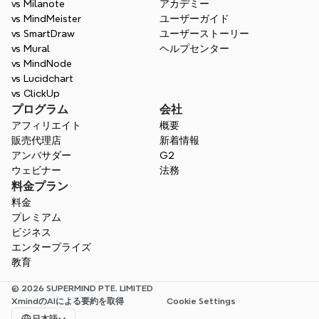
考えを整理し、構造を視覚化し、アイデアを
vs Milanote
アカデミー
結びつけて、洞察を得ましょう。
vs MindMeister
ユーザーガイド
vs SmartDraw
ユーザーストーリー
無料で始めましょう
vs Mural
ヘルプセンター
vs MindNode
vs Lucidchart
vs ClickUp
プログラム
会社
アフィリエイト
概要
販売代理店
新着情報
アンバサダー
G2
ウェビナー
法務
料金プラン
料金
プレミアム
ビジネス
エンタープライズ
教育
© 2026 SUPERMIND PTE. LIMITED
XmindのAIによる要約を取得
Cookie Settings
Select Language
日本語