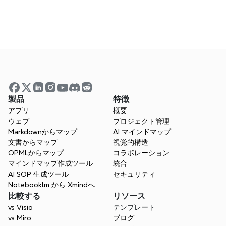
ましょう。
プライバシーに関するお問い
合わせ
privacy@xmind.com
製品
特徴
アプリ
概要
ウェブ
プロジェクト管理
Markdownからマップ
AI マインドマップ
文書からマップ
視覚的構造
OPMLからマップ
コラボレーション
マインドマップ作成ツール
統合
AI SOP 生成ツール
セキュリティ
Notebooklm から Xmindへ
比較する
リソース
すべてのアイデアを集めるた
vs Visio
テンプレート
めのスペース
vs Miro
ブログ