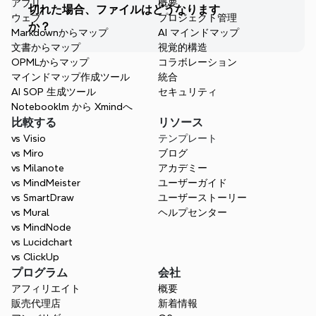
アプリ
概要
切れた場合、ファイルはどうなります
ウェブ
プロジェクト管理
か？
Markdownからマップ
AI マインドマップ
文書からマップ
視覚的構造
OPMLからマップ
コラボレーション
マインドマップ作成ツール
統合
AI SOP 生成ツール
セキュリティ
Notebooklm から Xmindへ
比較する
リソース
vs Visio
テンプレート
vs Miro
ブログ
vs Milanote
アカデミー
vs MindMeister
ユーザーガイド
vs SmartDraw
ユーザーストーリー
vs Mural
ヘルプセンター
vs MindNode
vs Lucidchart
vs ClickUp
プログラム
会社
アフィリエイト
概要
販売代理店
新着情報