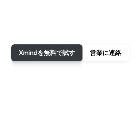
あなたのアイデアと仕事を信頼している時、その責
データを安全に保つために、トップレベルの暗号化
そして信頼された認証に投資していますので、安心
ます。
Xmindを無料で試す
営業に連絡
コンプライアンスと認証
ルなセキュリティとプライ
準に沿っています