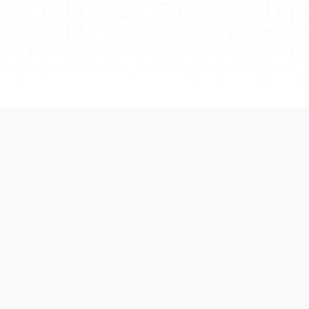
SOC 2 タイプ II
SOC 2 Type II 
ISO/IEC 27001 
セキュリティを提供し
れています。
す。
アクセス制御
プライズグレードのアイデ
とアクセス管理
は、組織全体で簡易かつ安全なユーザー認証を行うためにシング