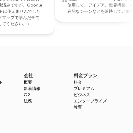
“
みですが、Google 
使用して、アイデア、世界構築、
ートは使えませんでした
在的なシーンなどを追跡していま
ドマップで学んだ全て
してください。）
会社
料金プラン
ト
概要
料金
新着情報
プレミアム
G2
ビジネス
法務
エンタープライズ
教育
う
とができます。