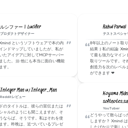
て、データの安全性を確保しています。
Xmindファミリーからの声
ださい
ルシファー | Lucifer
Rahul Parwal
プロダクトデザイナー
テストスペシャ
"
“
Xmind というソフトウェアで本の内
8年以上のノート取
インドマップしていましたが、私が
結果 :) 私の結論: 
Xmi
いたアイデアに対してMCPサーバー
て最も強力なマイン
ました。:))) 他にも本当に面白い機能
取りツールです。そ
ます。
創造力を次のレベル
ができます ❤
Integer Man u/Integer_Man
Koyama Midni
Redditレビュー
softnotes.s
"
ドのタイトルは、彼らの宣伝または
YouTuber
シャルのようにも聞こえますが、そ
“
どうやって散らばっ
うならば、そうです。私はそれを使
しますか？ Xmind
ます。昨晩は、近づいているプレゼ
したばかりで新しい