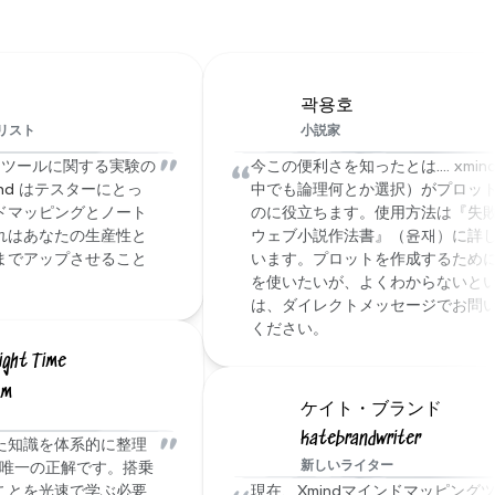
格なポリシーを施行し、技術的な隔離を使用
をお聞きく
して不正アクセスを防止しています。
곽용호
リスト
小説家
"
“
りツールに関する実験の
今この便利さを知ったとは.... xmi
nd
 はテスターにとっ
中でも論理何とか選択）がプロッ
ドマッピングとノート
のに役立ちます。使用方法は『失
れはあなたの生産性と
ウェブ小説作法書』（윤재）に詳
までアップさせること
います。プロットを作成するために xm
を使いたいが、よくわからないと
は、ダイレクトメッセージでお問
ください。
ght Time 
am
ケイト・ブランド 
katebrandwriter
"
た知識を体系的に整理
新しいライター
 は唯一の正解です。搭乗
ことを光速で学ぶ必要
現在、Xmindマインドマッピング