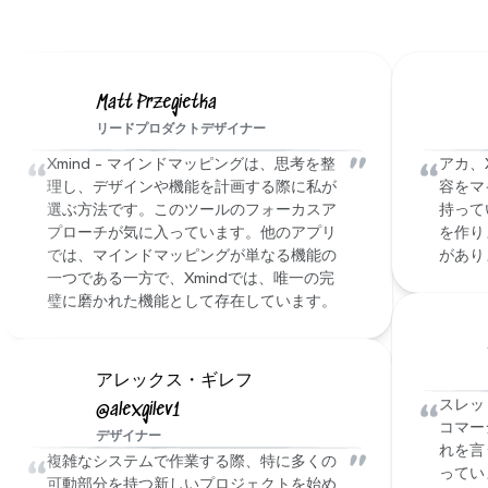
私たちの
データ暗号化
AES-128という業界標準の暗号化技術を使用
して、マインドマップを共有する場合でも、
Matt Przegietka
ローカルに保存する場合でも、ファイルを保
リードプロダクトデザイナー
護します。
“
"
“
Xmind - マインドマッピングは、思考を整
アカ、
理し、デザインや機能を計画する際に私が
容をマ
選ぶ方法です。このツールのフォーカスア
持って
プローチが気に入っています。他のアプリ
を作り
では、マインドマッピングが単なる機能の
があり
一つである一方で、Xmindでは、唯一の完
璧に磨かれた機能として存在しています。
アレックス・ギレフ
“
スレッ
@alexgilev1
コマー
デザイナー
れを言
“
"
複雑なシステムで作業する際、特に多くの
ってい
可動部分を持つ新しいプロジェクトを始め