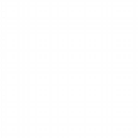
Xmindに
止めます。
システム、
グローバ