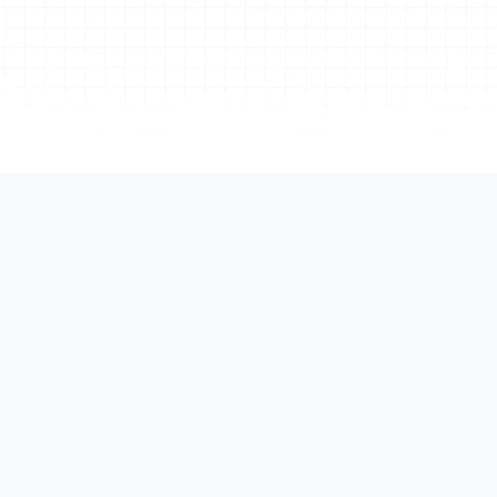
ISO/IEC 27001
お客様のデータは、情報セキュリティの最高基準に準拠し、
認証を受けたインフラストラクチャの下で保護さ
エンター
Xmind