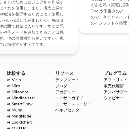
ションのためにビジュアルを作成す
がある私（実際に実験済
にそれを使用し、また、概念に関す
Doc や手書きのノ
や知識を整理するためによく使用し
ので、今すぐマイン
いろいろ試してみましたが、Xmind 
のインプットを整理
性の面でお気に入りです。すぐに兄
ドや子ノードを追加できることは魅
す。他の付属機能も良いですが、私
ては操作性がすべてです。
比較する
リソース
プログラム
vs Visio
テンプレート
アフィリエイ
vs Miro
ブログ
販売代理店
vs Milanote
アカデミー
アンバサダー
vs MindMeister
ユーザーガイド
ウェビナー
vs SmartDraw
ユーザーストーリー
vs Mural
ヘルプセンター
vs MindNode
今日からマインドマッピングを始めましょ
vs Lucidchart
無料で試してみましょう。創造性を刺激し、効率をすぐに高めるこ
vs ClickUp