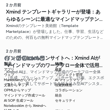
2 か月前
Xmind テンプレートギャラリーが登場：あ
らゆるシーンに最適なマインドマップテンプ
Xmindのテンプレート美術館（Template
レートが見つかります
Marketplace）が登場しました。仕事、学習、生活など
のための、何百もの無料マインドマップテンプレートが
用意されています。最適なスタート地点を見つけ、白紙
から始める手間を省きましょう。
2 か月前
インプットからインサイトへ：Xmind AIが
製品
特徴
マインドマップのワークフロー全体で活用で
アプリ
概要
Xmind AIは、マインドマップ作成のワークフロー全体
きるようになりました
ウェブ
プロジェクト管理
（生成、ブラッシュアップ、リサーチ、計画、エクスポ
Markdownからマップ
AI マインドマップ
ート）を一貫してサポートする組み込み型AIアシスタン
文書からマップ
視覚的構造
トになりました。マップを閉じることなく、これらすべ
OPMLからマップ
コラボレーション
ての操作を実行できます。
マインドマップ作成ツール
統合
AI SOP 生成ツール
セキュリティ
Notebooklm から Xmindへ