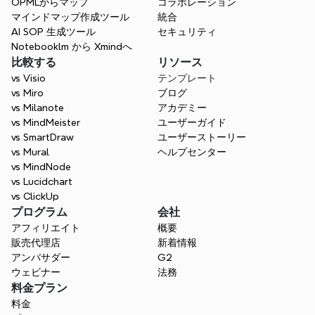
用意されています。最適なスタート地点を見つけ、白紙
OPMLからマップ
コラボレーション
から始める手間を省きましょう。
マインドマップ作成ツール
統合
AI SOP 生成ツール
セキュリティ
Notebooklm から Xmindへ
比較する
リソース
vs Visio
テンプレート
vs Miro
ブログ
vs Milanote
アカデミー
vs MindMeister
ユーザーガイド
vs SmartDraw
ユーザーストーリー
vs Mural
ヘルプセンター
vs MindNode
vs Lucidchart
vs ClickUp
プログラム
会社
アフィリエイト
概要
販売代理店
新着情報
アンバサダー
G2
ウェビナー
法務
料金プラン
料金