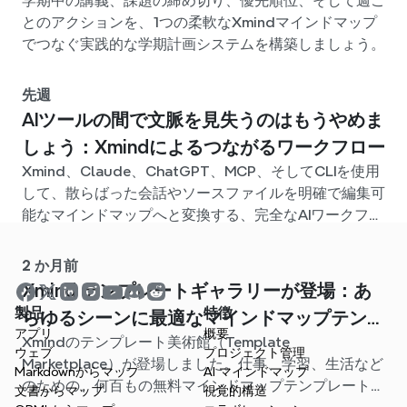
学期中の講義、課題の締め切り、優先順位、そして週ご
とのアクションを、1つの柔軟なXmindマインドマップ
でつなぐ実践的な学期計画システムを構築しましょう。
先週
AIツールの間で文脈を見失うのはもうやめま
しょう：Xmindによるつながるワークフロー
Xmind、Claude、ChatGPT、MCP、そしてCLIを使用
して、散らばった会話やソースファイルを明確で編集可
能なマインドマップへと変換する、完全なAIワークフロ
ーを構築しましょう。
2 か月前
Xmind テンプレートギャラリーが登場：あ
製品
特徴
らゆるシーンに最適なマインドマップテンプ
アプリ
概要
Xmindのテンプレート美術館（Template
レートが見つかります
ウェブ
プロジェクト管理
Marketplace）が登場しました。仕事、学習、生活など
Markdownからマップ
AI マインドマップ
のための、何百もの無料マインドマップテンプレートが
文書からマップ
視覚的構造