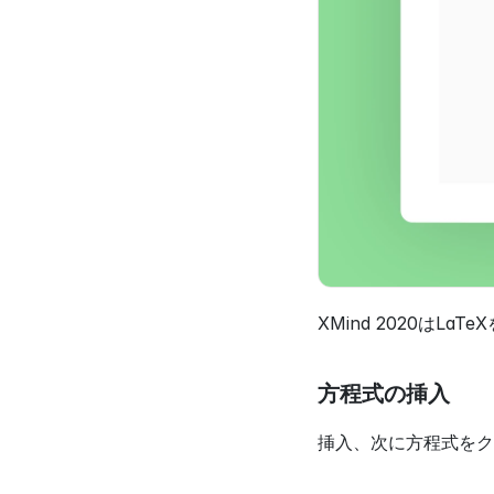
XMind 2020は
方程式の挿入
挿入、次に方程式をク