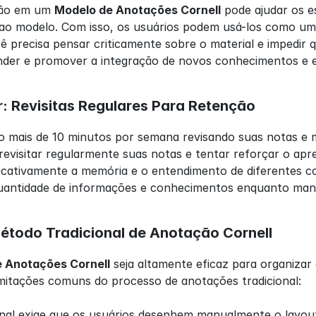
ção em um 
Modelo de Anotações Cornell
 pode ajudar os 
 ao modelo. Com isso, os usuários podem usá-los como um 
 precisa pensar criticamente sobre o material e impedir qu
der e promover a integração de novos conhecimentos e e
r: Revisitas Regulares Para Retenção
co mais de 10 minutos por semana revisando suas notas e
revisitar regularmente suas notas e tentar reforçar o apr
icativamente a memória e o entendimento de diferentes con
uantidade de informações e conhecimentos enquanto man
étodo Tradicional de Anotação Cornell
 Anotações Cornell
 seja altamente eficaz para organizar 
imitações comuns do processo de anotações tradicional:
nal exige que os usuários desenhem manualmente o layout