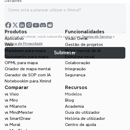
Detalhes *
Produtos
Funcionalidades
Ao clicar em enviar, você concorda com nossos 
Termos de Serviço
 e 
Aplicativo
Visão Geral
Política de Privacidade
.
Web
Gestão de projetos
Markdown para mapa
Mapa mental de IA
Submeter
Documento para mapa
Estrutura visual
OPML para mapa
Colaboração
Criador de mapa mental
Integração
Gerador de SOP com IA
Segurança
Notebooklm para Xmind
Comparar
Recursos
vs Visio
Modelos
vs Miro
Blog
vs Milanote
Academia
vs MindMeister
Guia do utilizador
vs SmartDraw
História de utilizador
vs Mural
Centro de ajuda