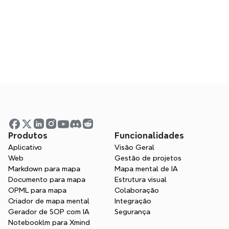
Posso colaborar usando Xmind?
O Xmind é uma boa alternativa ao 
Milanote?
Visualize suas ideias. 
Desbloqueie seu poder de 
pensamento com Xmind.
Produtos
Funcionalidades
Aplicativo
Visão Geral
Quer esteja a estudar, planear ou criar, a 
Web
Gestão de projetos
Xmind ajuda-o a pensar em todas as 
Markdown para mapa
Mapa mental de IA
direções.
Documento para mapa
Estrutura visual
OPML para mapa
Colaboração
Experimente o Xmind grátis
Criador de mapa mental
Integração
Gerador de SOP com IA
Segurança
Contactar Vendas
Notebooklm para Xmind