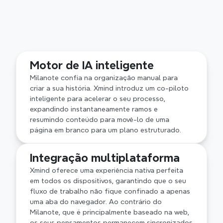
Estruturas lógicas avançadas
A tela de forma livre do Milanote é ótima para 
Motor de IA inteligente
moodboarding visual, mas pode ficar 
desorganizada. Xmind oferece estruturas 
Milanote confia na organização manual para 
profissionais, proporcionando a profundidade 
criar a sua história. Xmind introduz um co-piloto 
arquitetônica necessária para manter ideias 
inteligente para acelerar o seu processo, 
complexas organizadas e navegáveis.
expandindo instantaneamente ramos e 
resumindo conteúdo para movê-lo de uma 
página em branco para um plano estruturado.
Integração multiplataforma
Xmind oferece uma experiência nativa perfeita 
em todos os dispositivos, garantindo que o seu 
fluxo de trabalho não fique confinado a apenas 
uma aba do navegador. Ao contrário do 
Milanote, que é principalmente baseado na web, 
os seus pensamentos permanecem sincronizados 