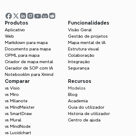
Pronto para trazer clareza à 
Produtos
Funcionalidades
Aplicativo
Visão Geral
sua equipe?
Web
Gestão de projetos
Quer esteja a ampliar equipas, a 
Markdown para mapa
Mapa mental de IA
simplificar fluxos de trabalho ou a 
Documento para mapa
Estrutura visual
impulsionar a inovação, Xmind capacita-o 
OPML para mapa
Colaboração
a avançar com clareza e confiança
Criador de mapa mental
Integração
Gerador de SOP com IA
Segurança
Contactar Vendas
Notebooklm para Xmind
Comparar
Recursos
vs Visio
Modelos
vs Miro
Blog
vs Milanote
Academia
vs MindMeister
Guia do utilizador
vs SmartDraw
História de utilizador
vs Mural
Centro de ajuda
vs MindNode
vs Lucidchart