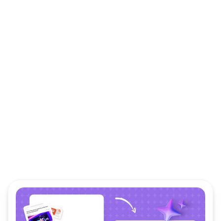
Pensamento estrutural 
estratégico
Transforme ideias complexas em roteiros visuais 
estruturados que promovem clareza e alinhamento - 
ajudando as equipes a passar com eficiência do 
insight à execução confiante.
Esqueleto
Tema de Cores Inteligente
Tarefa Planejada