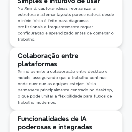
Simples e intuitivo de usar
Fishbone e Timeline, Xmind apoia o pensamento 
estruturado à medida que as ideias evoluem. Em 
No Xmind, capturar ideias, reorganizar a 
contraste, Visio enfatiza formas e layouts 
estrutura e alternar layouts parece natural desde 
precisos, com a estrutura definida no início, em 
o início. Visio é feito para diagramas 
vez de descoberta ao longo do caminho.
profissionais e frequentemente requer 
configuração e aprendizado antes de começar o 
trabalho.
Colaboração entre 
plataformas
Xmind permite a colaboração entre desktop e 
mobile, assegurando que o trabalho continue 
onde quer que as equipes estejam. Visio 
permanece principalmente centrado no desktop, 
o que pode limitar a flexibilidade para fluxos de 
trabalho modernos.
Funcionalidades de IA 
poderosas e integradas