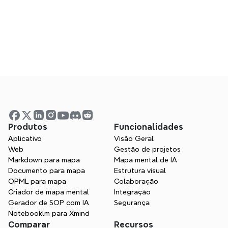
Posso colaborar usando Xmind?
O Xmind é uma boa alternativa ao Visio?
Visualize suas ideias. Libere 
seu poder de pensamento 
com Xmind.
Produtos
Funcionalidades
Aplicativo
Visão Geral
Quer esteja a estudar, planear ou criar, a 
Web
Gestão de projetos
Xmind ajuda-o a pensar em todas as 
Markdown para mapa
Mapa mental de IA
direções.
Documento para mapa
Estrutura visual
OPML para mapa
Colaboração
Experimente o Xmind grátis
Criador de mapa mental
Integração
Gerador de SOP com IA
Segurança
Contactar Vendas
Notebooklm para Xmind
Comparar
Recursos