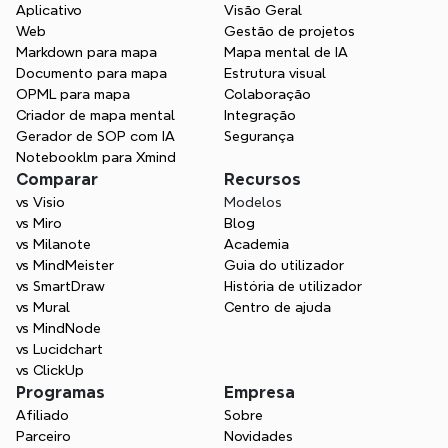
Aplicativo
Visão Geral
Web
Gestão de projetos
Mais do que um extrator de 
Markdown para mapa
Mapa mental de IA
mapas mentais do 
Documento para mapa
Estrutura visual
NotebookLM
OPML para mapa
Colaboração
Criador de mapa mental
Integração
Xmind transforma texto e estruturas 
Gerador de SOP com IA
Segurança
geradas por IA em visuais dinâmicos que 
Notebooklm para Xmind
tornam as ideias mais claras e fáceis de 
Comparar
Recursos
compartilhar. Converta mapas mentais do 
vs Visio
Modelos
NotebookLM e qualquer esboço de texto 
vs Miro
Blog
em mapas visuais que você pode 
vs Milanote
Academia
aprimorar continuamente.
vs MindMeister
Guia do utilizador
vs SmartDraw
História de utilizador
Comece grátis
vs Mural
Centro de ajuda
vs MindNode
vs Lucidchart
vs ClickUp
Programas
Empresa
Afiliado
Sobre
Parceiro
Novidades