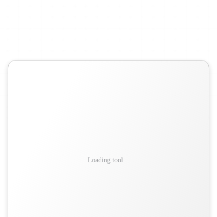
sempre
que
precisar.
Cole
o
Markdown
do
seu
mapa
mental
NotebookLM
para
criar
e
refinar
seu
mapa
online.
Loading tool…