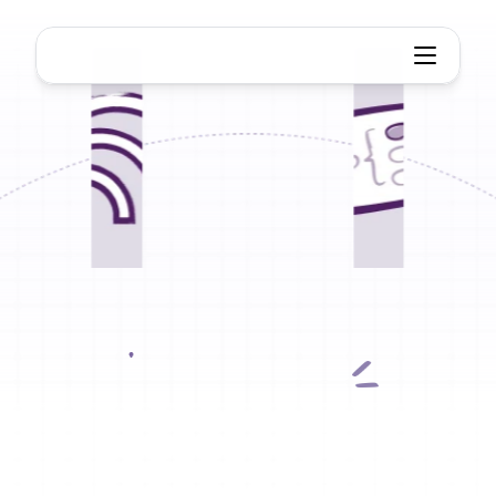
extrator de mapas mentais Note
NotebookLM
Mapa
Mental
Extrator
Transforme
os
mapas
mentais
do
NotebookLM
em
mapas
mentais
visuais
editáveis
e
flexíveis