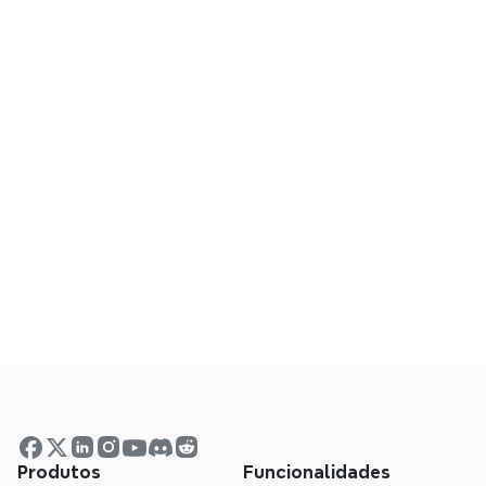
Mapa mental do NotebookLM não 
disponível?
Preciso de instalar algum software para 
usar o extrator?
Como posso exportar o mapa mental 
gerado?
Existe um limite de tamanho para os 
mapas mentais do NotebookLM?
Os meus dados estão seguros?
Produtos
Funcionalidades