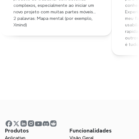
complexos, especialmente ao iniciar um 
conhec
novo projeto com muitas partes móveis... 
Experi
2 palavras: Mapa mental (por exemplo, 
meu fa
Xmind)
usabil
rapida
outros
é tudo
Comece o mapeamento 
mental hoje
Produtos
Funcionalidades
Aplicativo
Visão Geral
Experimente o Xmind gratuitamente. 