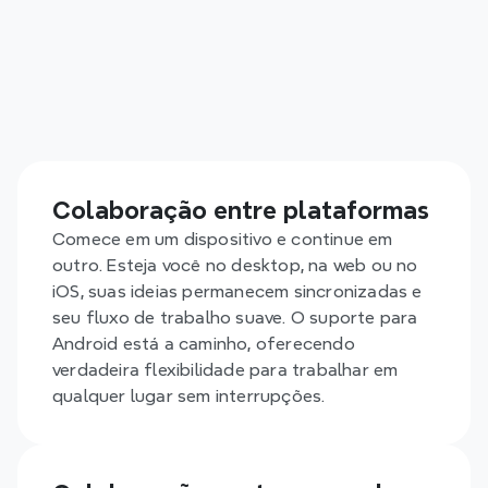
colaboração
Capacite a sua equipa para pensar e construir em 
conjunto, sem fricção. Com o Xmind, todos ficam na 
mesma página, em todos os dispositivos e 
plataformas. Colaboração em tempo real, 
sincronização instantânea e partilha de ficheiros 
segura tornam o trabalho em equipa mais suave, 
Colaboração entre plataformas
rápido e inteligente.
Comece em um dispositivo e continue em 
outro. Esteja você no desktop, na web ou no 
iOS, suas ideias permanecem sincronizadas e 
seu fluxo de trabalho suave. O suporte para 
Android está a caminho, oferecendo 
verdadeira flexibilidade para trabalhar em 
qualquer lugar sem interrupções.