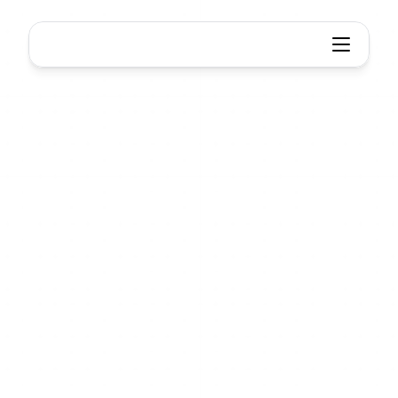
Colaboração
Xmind
Uma
equipa,
um
mapa,
tudo
em
sintonia
Colaboração
em
tempo
real,
sincronização
perfeita
entre
dispositivos.
Esteja
na
mesma
sala
ou
em
lados
opostos
do
mundo,
um
mapa
reúne