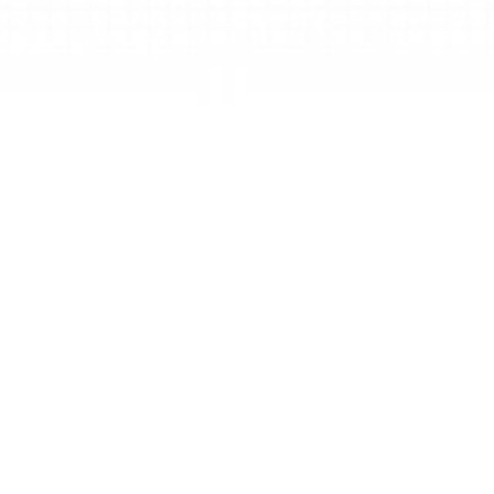
Os meus trabalhos
Um espaço pessoal e privado para organizar 
ideias e gerir os seus próprios mapas mentais 
com todos os benefícios do plano Personal 
Premium.