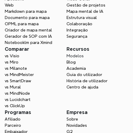
Web
Gestão de projetos
Comece a estimular a criatividade e 
Markdown para mapa
Mapa mental de IA
aumentar a eficiência imediatamente.
Documento para mapa
Estrutura visual
OPML para mapa
Colaboração
Comece grátis
Criador de mapa mental
Integração
Gerador de SOP com IA
Segurança
Contactar Vendas
Notebooklm para Xmind
Comparar
Recursos
vs Visio
Modelos
vs Miro
Blog
vs Milanote
Academia
vs MindMeister
Guia do utilizador
vs SmartDraw
História de utilizador
vs Mural
Centro de ajuda
vs MindNode
vs Lucidchart
vs ClickUp
Programas
Empresa
Afiliado
Sobre
Parceiro
Novidades
Embaixador
G2