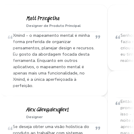
Ouça a nossa família Xmind
Matt Przegietka
Designer de Produto Principal
“
”
“
Xmind - o mapeamento mental é minha 
Senhor
forma preferida de organizar 
fazia 
pensamentos, planejar design e recursos. 
criou 
Eu gosto da abordagem focada desta 
eu tinh
ferramenta. Enquanto em outros 
realme
aplicativos, o mapeamento mental é 
apenas mais uma funcionalidade, no 
Xmind, é a única aperfeiçoada à 
perfeição.
“
Então,
promoç
Alex Gilev@alexgilev1
isso - 
Designer
noite p
“
”
Se deseja obter uma visão holística do 
aprese
produto ao trabalhar com sistemas 
para o