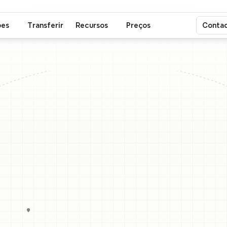
Markdown para Mapa Mental
ões
Transferir
Recursos
Preços
Contac
arkdown
pa
Mapa
Menta