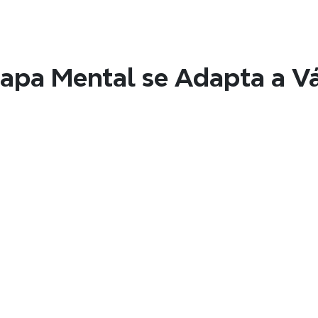
Compreensão m
s mentais claros e 
Visualizar tópicos em 
compreensão em até 8
pa Mental se Adapta a Vá
Colaboração A
s visuais concisos, 
Compartilhe facilment
s ideias.
para que possam ver o 
Mapas de Produto
Transforme listas de funcionalidades e 
itens do backlog em um mapa mental 
dinâmico e interativo para uma 
organização e gestão claras.