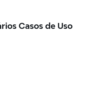
ais Rápida
uma estrutura de mapa mental pode aumentar a 
0%.
rios Casos de Uso
primorada
e os seus mapas mentais com outras pessoas 
panorama geral de relance.
Investigação & Educação
Converta suas ideias e textos em mapas 
mentais visualmente atraentes de forma 
rápida e sem esforço em segundos.