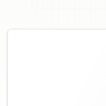
Convert
Sem
nece