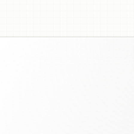
a
Markdown
em
mapas
mentais
instantaneamen
ssidade
de
software.
Carregue
o
arquivo
mark
criar
e
compartilhar
mapas.