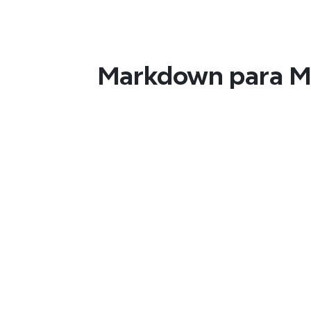
Processo Simplificado
Crie em Markdown e converta facilmente em mapa
concisos quando necessário.
Markdown para Ma
Organização Melhorada
Documentos Markdown complexos tornam-se fluxo
economizando tempo e ajudando a aprimorar sua
Brainstorming Criativo
Esboce ideias em Markdown e depois gere 
mapas mentais para inspirar novas 
perspetivas.