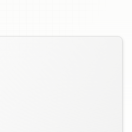
te
online.
down
para