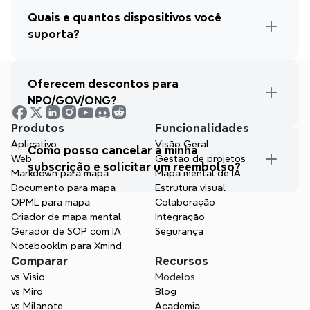
Quais e quantos dispositivos você 
suporta?
Oferecem descontos para 
NPO/GOV/ONG?
Produtos
Funcionalidades
Aplicativo
Visão Geral
Como posso cancelar a minha 
Web
Gestão de projetos
subscrição e solicitar um reembolso?
Markdown para mapa
Mapa mental de IA
Documento para mapa
Estrutura visual
OPML para mapa
Colaboração
Criador de mapa mental
Integração
Gerador de SOP com IA
Segurança
Notebooklm para Xmind
Comparar
Recursos
vs Visio
Modelos
vs Miro
Blog
vs Milanote
Academia