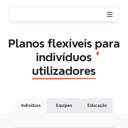
Planos flexíveis para utilizadores individuais
Flexible
plans
for
individual
users
Planos flexíveis para
indivíduos
utilizadores
Indivíduos
Equipes
Educação