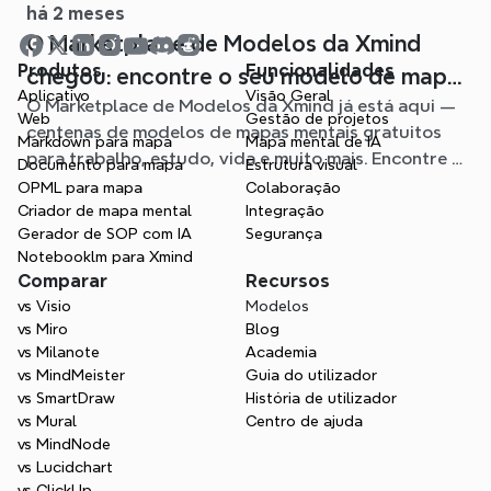
há 2 meses
O Marketplace de Modelos da Xmind
Produtos
Funcionalidades
chegou: encontre o seu modelo de mapa
Aplicativo
Visão Geral
O Marketplace de Modelos da Xmind já está aqui —
mental para qualquer situação
Web
Gestão de projetos
centenas de modelos de mapas mentais gratuitos
Markdown para mapa
Mapa mental de IA
para trabalho, estudo, vida e muito mais. Encontre o
Documento para mapa
Estrutura visual
ponto de partida ideal e evite a página em branco.
OPML para mapa
Colaboração
Criador de mapa mental
Integração
Gerador de SOP com IA
Segurança
Notebooklm para Xmind
Comparar
Recursos
vs Visio
Modelos
vs Miro
Blog
vs Milanote
Academia
vs MindMeister
Guia do utilizador
vs SmartDraw
História de utilizador
vs Mural
Centro de ajuda
vs MindNode
vs Lucidchart
vs ClickUp