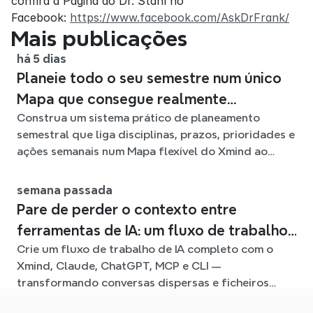
confira a Página do Dr. Stahl no 
Facebook: 
https://www.facebook.com/AskDrFrank/
Mais publicações
há 5 dias
Planeie todo o seu semestre num único
Mapa que consegue realmente
Construa um sistema prático de planeamento
acompanhar
semestral que liga disciplinas, prazos, prioridades e
ações semanais num Mapa flexível do Xmind ao
longo do semestre.
semana passada
Pare de perder o contexto entre
ferramentas de IA: um fluxo de trabalho
Crie um fluxo de trabalho de IA completo com o
ligado com o Xmind
Xmind, Claude, ChatGPT, MCP e CLI —
transformando conversas dispersas e ficheiros
fonte em mapas mentais claros e editáveis.