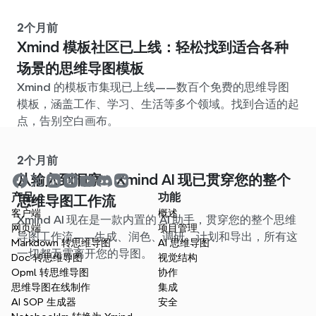
2个月前
Xmind 模板社区已上线：轻松找到适合各种
场景的思维导图模板
Xmind 的模板市集现已上线——数百个免费的思维导图
模板，涵盖工作、学习、生活等多个领域。找到合适的起
点，告别空白画布。
2个月前
从输入到洞察：Xmind AI 现已贯穿您的整个
产品
功能
思维导图工作流
客户端
概述
Xmind AI 现在是一款内置的 AI 助手，贯穿您的整个思维
网页端
项目管理
导图工作流——生成、润色、调研、计划和导出，所有这
Markdown 转思维导图
AI 思维导图
一切都无需离开您的导图。
Doc 转思维导图
视觉结构
Opml 转思维导图
协作
思维导图在线制作
集成
AI SOP 生成器
安全