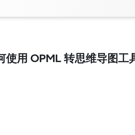
何使用 OPML 转思维导图工
步骤 2