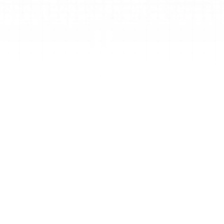
步骤 1
描述您的SOP
描述您想要记录的SOP或工作流程，或者粘贴您
现有的SOP草稿。
步骤 2
使用 AI 生成
点击“Generate”让AI SOP工具在几秒钟内起草一
份全面、结构化的文档，包括标题和步骤。
步骤 3
下载或分享