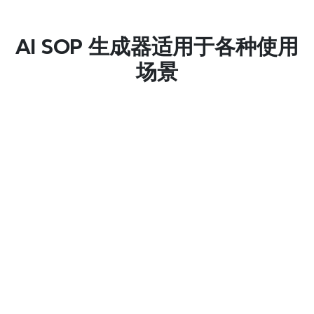
通过为新员工提供明确的AI生成指南来加速扩充
你的员工团队，从而减少对持续监督的需求。
AI SOP 生成器适用于各种使用
场景
无缝知识传递
轻松捕捉资深员工的专业知识，将他们的经验转
化为可搜索、可操作的标准作业程序库。
运营
标准化制造步骤、物流协议和设施管理流程，以
确保所有地点的安全性和效率。
人力资源和入职