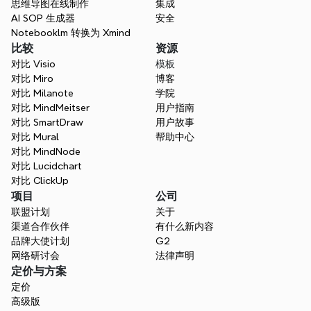
思维导图在线制作
集成
AI SOP 生成器
安全
Notebooklm 转换为 Xmind
不仅仅是一个AI SOP生成器
比较
资源
Xmind 不仅仅是创建文档，它利用强大的 AI 
对比 Visio
模板
将复杂的想法转化为清晰的视觉表示，增强清
对比 Miro
博客
晰度、沟通和合作。 将您的运营转变为成功
对比 Milanote
学院
的视觉导图。
对比 MindMeitser
用户指南
对比 SmartDraw
用户故事
免费开始
对比 Mural
帮助中心
对比 MindNode
对比 Lucidchart
对比 ClickUp
项目
公司
联盟计划
关于
渠道合作伙伴
有什么新内容
品牌大使计划
G2
网络研讨会
法律声明
定价与方案
定价
高级版