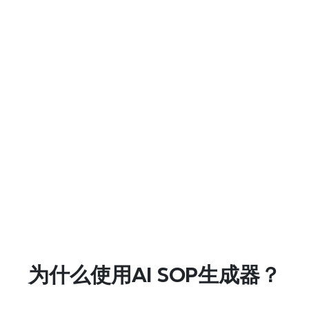
100M+
全球用户
Sarah Jenkins
产品经理
“
”
“
这是我用过的最好的免费AI SOP生成器。它
我们在
将一个两个小时的文档任务变成了五分钟的
力保持
审核。对于我们正在扩展的团队来说，简直
工程师
为什么使用AI SOP生成器？
令人难以置信。
99%
有部门