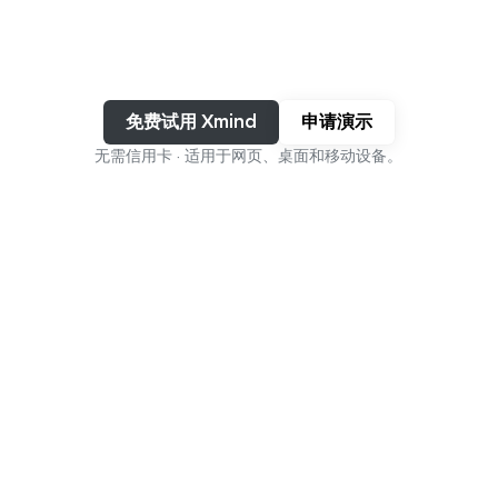
跨平台访问
免费试用 Xmind
申请演示
无需信用卡 · 适用于网页、桌面和移动设备。
从创意到执行，一切尽在一个
平台
从原始想法到复杂系统——Xmind 适应您的思维，并帮助
学习
规划
创建
组织
您从想法走向执行。
加入数百万使用Xmind思考的
人
4.8/5