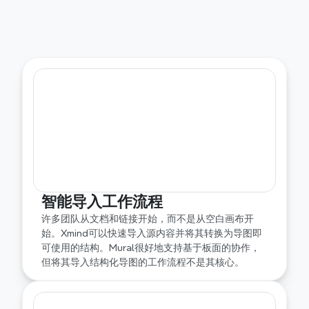
高级结构系统
当工作坊板块变得庞大时，清晰度可能会迅速下降。
Xmind通过内置结构如思维导图、时间线、鱼骨图和
矩阵保持思路的可导航性。Mural在开放探索方面表
现出色，而Xmind更适合长期结构化思维。
智能导入工作流程
许多团队从文档和链接开始，而不是从空白画布开
始。Xmind可以快速导入源内容并将其转换为导图即
可使用的结构。Mural很好地支持基于板面的协作，
但将其导入结构化导图的工作流程不是其核心。