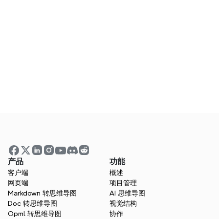
常见问题解答
Xmind 在手机上可以使用吗？
我可以使用Xmind进行协作吗？
Xmind 是一个好的 Mural 替代品吗？
可视化您的想法。使用Xmind释
产品
功能
放您的思维力量。
客户端
概述
网页端
项目管理
无论您是在学习、计划还是创作—Xmind帮助
Markdown 转思维导图
AI 思维导图
您从各个方向思考。
Doc 转思维导图
视觉结构
Opml 转思维导图
协作
免费试用 Xmind