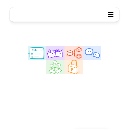
Xmind - 思维导图与头脑风暴工具
用
Xmind
解锁您的创造潜力
使用我们直观的思维导图软件，将您的想法转化为明
确的可实施计划。可视化您的思维，与他人无缝协
作，实现您的目标。