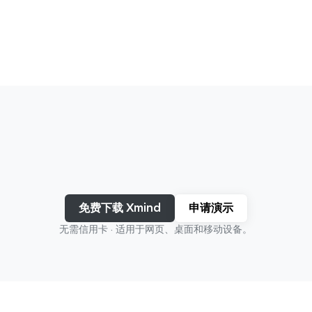
免费下载 Xmind
申请演示
无需信用卡 · 适用于网页、桌面和移动设备。
看看 Xmind 如何应用
学习
规划
创建
组织
探索各种用例，看看Xmind如何帮助您实现目标。