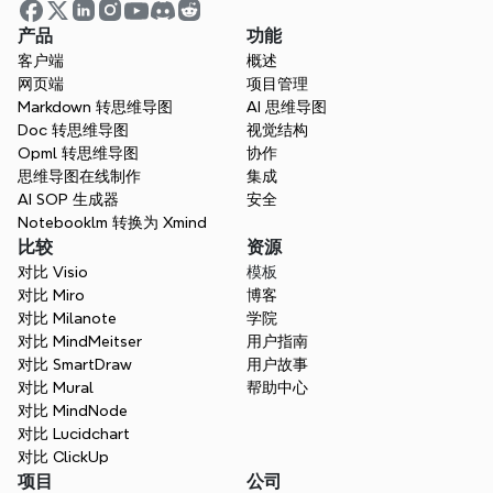
产品
功能
客户端
概述
可视化您的想法。使用
网页端
项目管理
Markdown 转思维导图
AI 思维导图
Xmind释放您的思维力量。
Doc 转思维导图
视觉结构
以结构化方式引领，以清晰高效协作，并以可视化
Opml 转思维导图
协作
方式让您的项目计划真正落地。
思维导图在线制作
集成
AI SOP 生成器
安全
免费下载 Xmind
申请演示
Notebooklm 转换为 Xmind
比较
资源
无需信用卡 · 适用于网页、桌面和移动设备。
对比 Visio
模板
对比 Miro
博客
对比 Milanote
学院
对比 MindMeitser
用户指南
对比 SmartDraw
用户故事
对比 Mural
帮助中心
对比 MindNode
对比 Lucidchart
对比 ClickUp
项目
公司