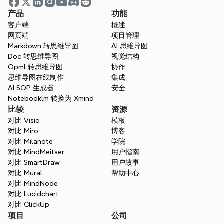
可视化您的想法。用Xmind释放
产品
功能
您的思维力量。
客户端
概述
网页端
项目管理
无论您是在学习、计划还是创作—Xmind帮助
Markdown 转思维导图
AI 思维导图
您从各个方向思考。
Doc 转思维导图
视觉结构
Opml 转思维导图
协作
免费试用 Xmind
思维导图在线制作
集成
AI SOP 生成器
安全
联系销售
Notebooklm 转换为 Xmind
比较
资源
对比 Visio
模板
对比 Miro
博客
对比 Milanote
学院
对比 MindMeitser
用户指南
对比 SmartDraw
用户故事
对比 Mural
帮助中心
对比 MindNode
对比 Lucidchart
对比 ClickUp
项目
公司