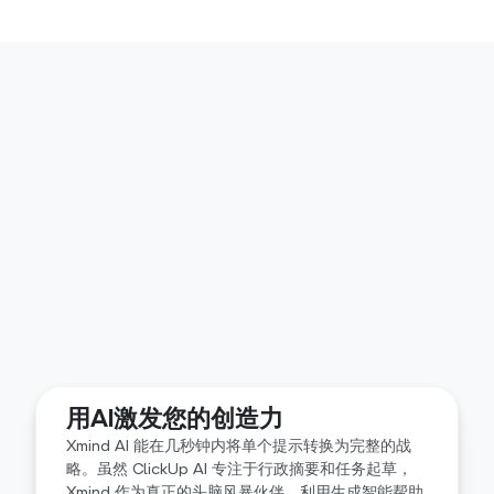
系统性思维的高级结构
用AI激发您的创造力
通过使用专业框架如鱼骨图、矩阵图和时间线来掌握
Xmind AI 能在几秒钟内将单个提示转换为完整的战
复杂性。与ClickUp中的基本节点和线视图不同，
略。虽然 ClickUp AI 专注于行政摘要和任务起草，
Xmind的结构深度确保您的复杂项目在任何规模下都
Xmind 作为真正的头脑风暴伙伴，利用生成智能帮助