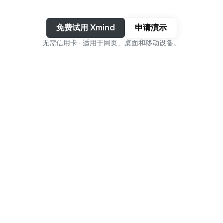
免费试用 Xmind
申请演示
无需信用卡 · 适用于网页、桌面和移动设备。
从创意到执行，一切尽在一个
平台
从原始想法到复杂系统——Xmind 适应您的思维，并帮助
学习
规划
创建
组织
您从想法走向执行。
加入数百万使用Xmind思考的
4.8/5
人
App Store