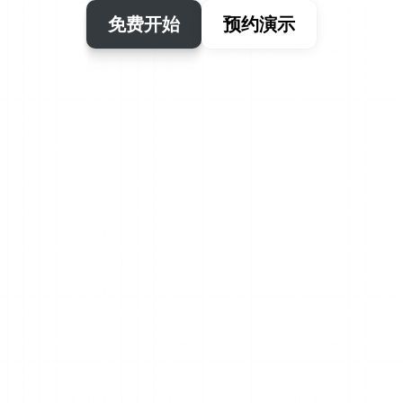
免费开始
预约演示
为什么 Xmind 如此出色？
最强大的思维导图结构