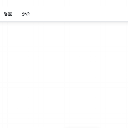
资源
定价
Xmind
结构
为思考者打造，
不只是为绘图
与其他工具不同，Xmind
持结构组合，使您的想法清晰、适应性强且美观呈