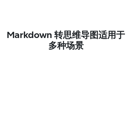
改进的组织
复杂的 Markdown文档变成简洁的视觉流程，节
省时间并帮助您完善想法。
Markdown 转思维导图适用于
多种场景
增强的协作
轻松分享您的思维导图，让其他人一目了然地看
到全局。
创意头脑风暴
用 Markdown 列出想法，然后生成思维导图以激
发新的思维角度。