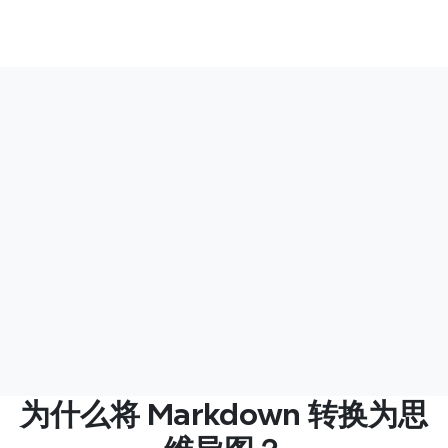
“
”
“
具在冲刺规划期间将路线图草稿转化为视觉
创意，
效果。快速、准确，且对团队一致性非常有
Mar
用。
化方式
节，并
我头脑
为什么将 Markdown 转换为思