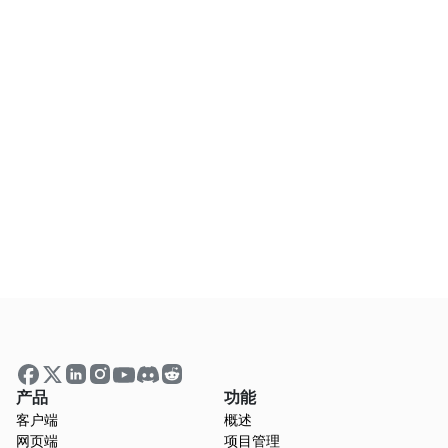
如何从 Markdown 生成思维导图？
我的数据安全吗？
我需要安装任何软件或创建账户才能使用转换
器吗？
Markdown 转换是否有文件大小限制？
如何导出思维导图文件？
产品
功能
客户端
概述
网页端
项目管理