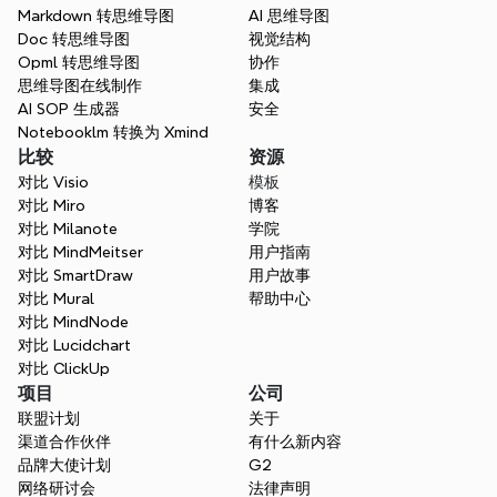
Markdown 转思维导图
什么是最佳的 Markdown 转思维导图工具？
AI 思维导图
Doc 转思维导图
视觉结构
Opml 转思维导图
协作
思维导图在线制作
集成
不仅仅是一个 Markdown 转思
AI SOP 生成器
安全
Notebooklm 转换为 Xmind
维导图工具
比较
资源
Xmind不仅仅将 Markdown转换为思维导
对比 Visio
模板
图，利用强大的 AI 将文本转化为清晰的视觉
对比 Miro
博客
展示，提升了清晰度、沟通和协作。轻松将您
对比 Milanote
学院
的想法转化为视觉效果。
对比 MindMeitser
用户指南
对比 SmartDraw
用户故事
免费开始
对比 Mural
帮助中心
对比 MindNode
对比 Lucidchart
对比 ClickUp
项目
公司
联盟计划
关于
渠道合作伙伴
有什么新内容
品牌大使计划
G2
网络研讨会
法律声明